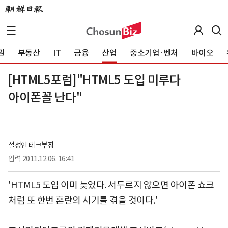
권
부동산
IT
금융
산업
중소기업·벤처
바이오
[HTML5포럼]"HTML5 도입 미루다
아이폰꼴 난다"
설성인 테크부장
입력
2011.12.06. 16:41
'HTML5 도입 이미 늦었다. 서두르지 않으면 아이폰 쇼크
처럼 또 한번 혼란의 시기를 겪을 것이다.'