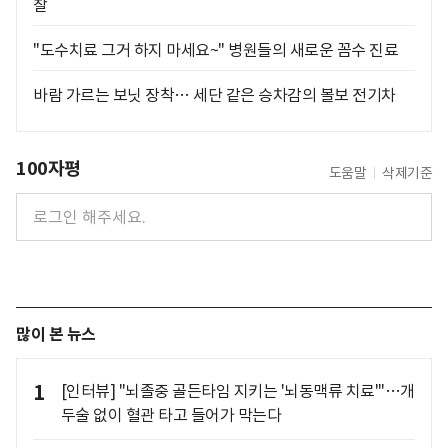
찰
"도수치료 그거 하지 마세요~" 병원들의 새로운 꼼수 진료
바람 가르는 보닛 장착… 세단 같은 승차감의 볼보 전기차
100자평
도움말
삭제기준
많이 본 뉴스
1
[인터뷰] "뇌졸중 골든타임 지키는 '뇌동맥류 치료'"…개
두술 없이 혈관 타고 들어가 막는다