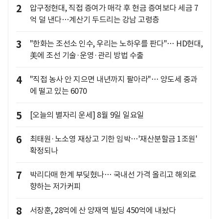
2
압구정현대, 직접 증여가 매각 후 현금 증여보다 세금 7
억 덜 낸다…계산기 두드리는 강남 고령층
3
"한화는 조선소 인수, 우리는 노하우를 판다"… HD현대,
美에 조선 기술·운영·관리 방법 수출
4
"직접 농사 안 지으면 내년까지 팔아라"… 양도세 중과
에 떨고 있는 6070
5
[오늘의 별자리 운세] 8월 9일 일요일
6
최태원·노소영 재상고 기한 임박…'재산분할금 1조원'
확정되나
7
박리다매 한계 부딪혔나… 국내선 가격 올리고 해외로
향하는 저가커피
8
서장훈, 28억에 산 양재역 빌딩 450억에 내놨다