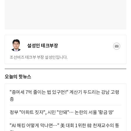
설성인 테크부장
조선비즈 테크부 부장 설성인입니다.
오늘의 핫뉴스
"증여세 7억 줄이는 법 있구먼!" 계산기 두드리는 강남 고령
층
정부 "아파트 짓자", 시민 "안돼"… 논란의 서울 '황금 땅'
"AI 해킹 어떻게 막냐면…" 美 대회 1위한 韓 천재교수의 통