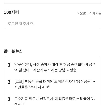
100자평
도움말
삭제기준
많이 본 뉴스
1
압구정현대, 직접 증여가 매각 후 현금 증여보다 세금 7
억 덜 낸다…계산기 두드리는 강남 고령층
2
[르포] 부동산 공급 대책에 뜨거운 감자된 '용산공원'…
시민들은 "녹지 지켜야"
3
도수치료 막으니 신장분사·체외충격파로… 비급여 '풍
선효과'