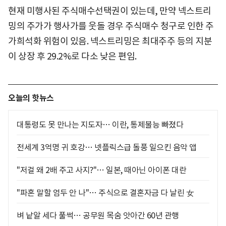
현재 미행사된 주식매수선택권이 있는데, 만약 넥스트리
밍의 주가가 행사가를 웃돌 경우 주식매수 청구로 인한 주
가희석화 위험이 있음. 넥스트리밍은 최대주주 등의 지분
이 상장 후 29.2%로 다소 낮은 편임.
오늘의 핫뉴스
대통령도 못 만나는 지도자… 이란, 통제불능 빠졌다
전세계 3억명 귀 호강… 넷플릭스급 돌풍 일으킨 음악 앱
"저걸 왜 2배 주고 사지?"… 일본, 때아닌 아이폰 대란
"파혼 말할 엄두 안 나"… 주식으로 결혼자금 다 날린 女
벼 낱알 세다 풀썩… 공무원 목숨 앗아간 60년 관행