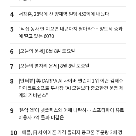
4
서장훈, 28억에 산 양재역 빌딩 450억에 내놨다
5
"직접 농사 안 지으면 내년까지 팔아라"… 양도세 중과
에 떨고 있는 6070
6
[오늘의 운세] 8월 8일 토요일
7
[오늘의 별자리 운세] 8월 8일 토요일
8
[인터뷰] 美 DARPA AI 사이버 챌린지 1위 이끈 김태수
마이크로소프트 부사장 "AI 모델보다 중요한건 운영 체
계와 거버넌스"
9
'음악 앱'이 넷플릭스와 어깨 나란히… 스포티파이 유료
이용자 3억 돌파 비결은
10
애플, 日서 아이폰 가격 올리자 중고폰 주문량 2배 껑