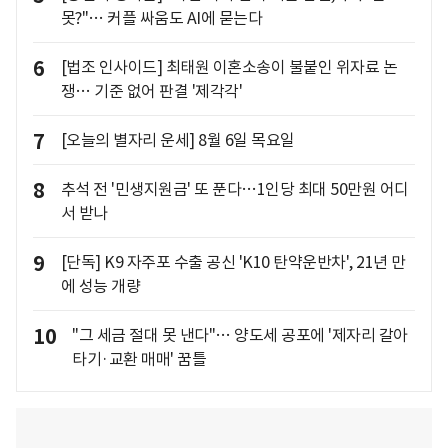
못?"… 커플 싸움도 AI에 묻는다
6
[법조 인사이드] 최태원 이혼소송이 불붙인 위자료 논
쟁… 기준 없어 판결 '제각각'
7
[오늘의 별자리 운세] 8월 6일 목요일
8
추석 전 '민생지원금' 또 푼다…1인당 최대 50만원 어디
서 받나
9
[단독] K9 자주포 수출 공신 'K10 탄약운반차', 21년 만
에 성능 개량
10
"그 세금 절대 못 낸다"… 양도세 공포에 '제자리 갈아
타기·교환 매매' 꿈틀