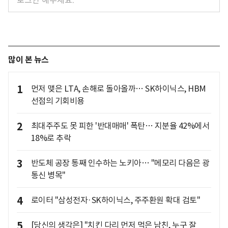
많이 본 뉴스
1
먼저 맺은 LTA, 손해로 돌아올까… SK하이닉스, HBM
선점의 기회비용
2
최대주주도 못 피한 '반대매매' 폭탄… 지분율 42%에서
18%로 추락
3
반도체 공장 통째 인수하는 노키아… "메모리 다음은 광
통신 병목"
4
로이터 "삼성전자·SK하이닉스, 주주환원 확대 검토"
5
[당신의 생각은] "치킨 다리 먼저 먹은 남친, 누구 잘