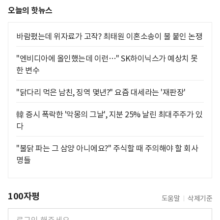
오늘의 핫뉴스
바람폈는데 위자료가 고작? 최태원 이혼소송이 불 붙인 논쟁
"엔비디아에 올인했는데 이런…" SK하이닉스가 예상치 못
한 변수
"닭다리 먹은 남친, 징역 몇년?" 요즘 대세라는 '재판장'
韓 증시 폭락한 '악몽의 그날', 지분 25% 날린 최대주주가 있
다
"불닭 파는 그 삼양 아니에요?" 주식할 때 주의해야 할 회사
명들
100자평
도움말
삭제기준