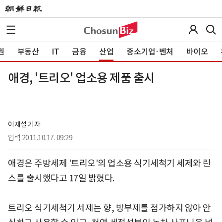
권
부동산
IT
금융
산업
중소기업·벤처
바이오
애경, '트리오' 업소용 제품 출시
이재설 기자
입력
2011.10.17. 09:29
애경은 주방세제 '트리오'의 업소용 식기세척기 세제와 린
스를 출시했다고 17일 밝혔다.
트리오 식기세척기 세제는 향, 방부제를 첨가하지 않아 안