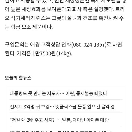
심하고 사용할 수 있고, 천연 세정성분인 녹차 사포닌을 넣
어 높은 세정효과를 보여준다고 회사 측은 설명했다. 트리
오 식기세척기 린스는 그릇의 살균과 건조를 촉진시켜 주
는 헹굼 보조 제품이다.
구입문의는 애경 고객상담 전화(080-024-1357)로 하면
된다. 가격은 1만7500원(14kg).
오늘의 핫뉴스
대통령도 못 만나는 지도자… 이란, 통제불능 빠졌다
전세계 3억명 귀 호강… 넷플릭스급 돌풍 일으킨 음악 앱
"저걸 왜 2배 주고 사지?"… 일본, 때아닌 아이폰 대란