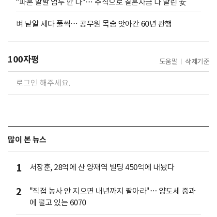
"파혼 말할 엄두 안 나"… 주식으로 결혼자금 다 날린 女
벼 낱알 세다 풀썩… 공무원 목숨 앗아간 60년 관행
100자평
도움말
삭제기준
많이 본 뉴스
1
서장훈, 28억에 산 양재역 빌딩 450억에 내놨다
2
"직접 농사 안 지으면 내년까지 팔아라"… 양도세 중과
에 떨고 있는 6070