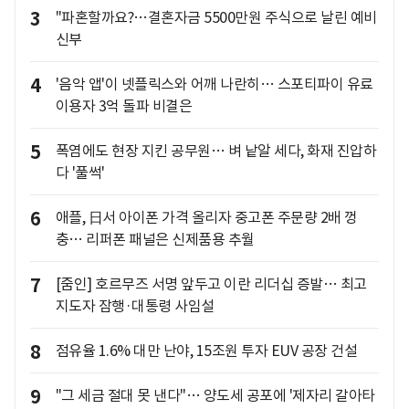
3
"파혼할까요?…결혼자금 5500만원 주식으로 날린 예비
신부
4
'음악 앱'이 넷플릭스와 어깨 나란히… 스포티파이 유료
이용자 3억 돌파 비결은
5
폭염에도 현장 지킨 공무원… 벼 낱알 세다, 화재 진압하
다 '풀썩'
6
애플, 日서 아이폰 가격 올리자 중고폰 주문량 2배 껑
충… 리퍼폰 패널은 신제품용 추월
7
[줌인] 호르무즈 서명 앞두고 이란 리더십 증발… 최고
지도자 잠행·대통령 사임설
8
점유율 1.6% 대만 난야, 15조원 투자 EUV 공장 건설
9
"그 세금 절대 못 낸다"… 양도세 공포에 '제자리 갈아타