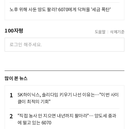
노후 위해 사둔 땅도 팔라? 6070에게 닥쳐올 '세금 폭탄'
100자평
도움말
삭제기준
많이 본 뉴스
1
SK하이닉스, 솔리다임 키우기 나선 이유는…"이번 사이
클이 최적의 기회"
2
"직접 농사 안 지으면 내년까지 팔아라"… 양도세 중과
에 떨고 있는 6070