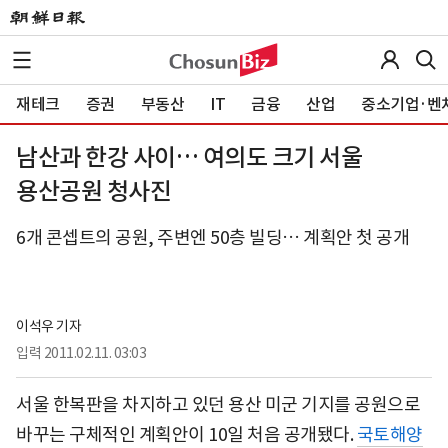
재테크
증권
부동산
IT
금융
산업
중소기업·벤
남산과 한강 사이… 여의도 크기 서울
용산공원 청사진
6개 콘셉트의 공원, 주변엔 50층 빌딩… 계획안 첫 공개
이석우 기자
입력
2011.02.11. 03:03
서울 한복판을 차지하고 있던 용산 미군 기지를 공원으로
바꾸는 구체적인 계획안이 10일 처음 공개됐다.
국토해양