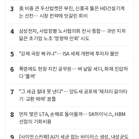
3
美 비중 큰 두산밥캣은 부진, 신흥국 뚫은 HD건설기계
는 선전… 시장 전략에 엇갈린 희비
4
삼성전자, 사업장별 노사협의회 전사 통합… 과반 지위
잃은 초기업 노조 '영향력 만회' 시도
5
"강제 국장 복귀냐"… ISA 세제 개편에 투자자 불만
6
폭염에도 현장 지킨 공무원… 벼 낱알 세다, 화재 진압하
다 '풀썩'
7
"그 세금 절대 못 낸다"… 양도세 공포에 '제자리 갈아타
기·교환 매매' 꿈틀
8
먼저 맺은 LTA, 손해로 돌아올까… SK하이닉스, HBM
선점의 기회비용
9
[사이언스카페] AI가 세균 잡는 바이러스 생성, 내성균도