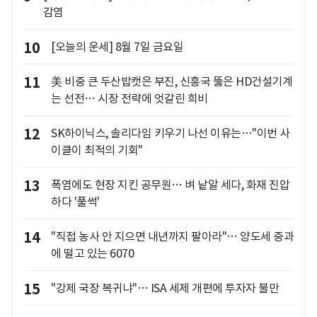
감염
10
[오늘의 운세] 8월 7일 금요일
11
美 비중 큰 두산밥캣은 부진, 신흥국 뚫은 HD건설기계
는 선전… 시장 전략에 엇갈린 희비
12
SK하이닉스, 솔리다임 키우기 나선 이유는…"이번 사
이클이 최적의 기회"
13
폭염에도 현장 지킨 공무원… 벼 낱알 세다, 화재 진압
하다 '풀썩'
14
"직접 농사 안 지으면 내년까지 팔아라"… 양도세 중과
에 떨고 있는 6070
15
"강제 국장 복귀냐"… ISA 세제 개편에 투자자 불만