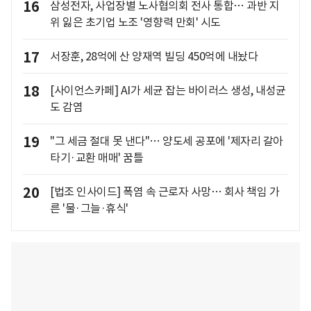
16
삼성전자, 사업장별 노사협의회 전사 통합… 과반 지
위 잃은 초기업 노조 '영향력 만회' 시도
17
서장훈, 28억에 산 양재역 빌딩 450억에 내놨다
18
[사이언스카페] AI가 세균 잡는 바이러스 생성, 내성균
도 감염
19
"그 세금 절대 못 낸다"… 양도세 공포에 '제자리 갈아
타기·교환 매매' 꿈틀
20
[법조 인사이드] 폭염 속 근로자 사망… 회사 책임 가
른 '물·그늘·휴식'