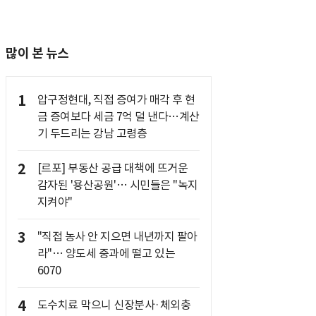
많이 본 뉴스
1
압구정현대, 직접 증여가 매각 후 현
금 증여보다 세금 7억 덜 낸다…계산
기 두드리는 강남 고령층
2
[르포] 부동산 공급 대책에 뜨거운
감자된 '용산공원'… 시민들은 "녹지
지켜야"
3
"직접 농사 안 지으면 내년까지 팔아
라"… 양도세 중과에 떨고 있는
6070
4
도수치료 막으니 신장분사·체외충