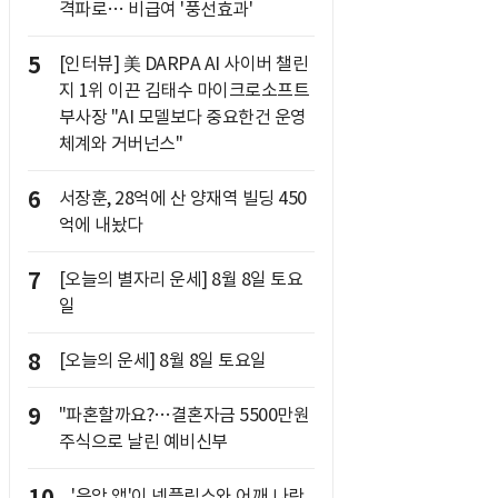
격파로… 비급여 '풍선효과'
5
[인터뷰] 美 DARPA AI 사이버 챌린
지 1위 이끈 김태수 마이크로소프트
부사장 "AI 모델보다 중요한건 운영
체계와 거버넌스"
6
서장훈, 28억에 산 양재역 빌딩 450
억에 내놨다
7
[오늘의 별자리 운세] 8월 8일 토요
일
8
[오늘의 운세] 8월 8일 토요일
9
"파혼할까요?…결혼자금 5500만원
주식으로 날린 예비신부
'음악 앱'이 넷플릭스와 어깨 나란