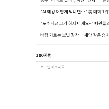
정부 "아파트 짓자", 시민 "안돼"… 논란
"AI 해킹 어떻게 막냐면…" 美 대회 1
"도수치료 그거 하지 마세요~" 병원들
바람 가르는 보닛 장착… 세단 같은 승
100자평