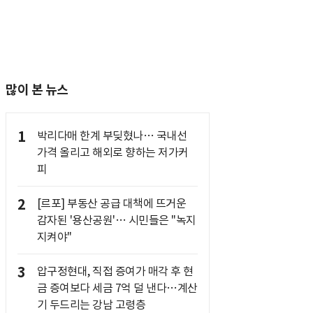
많이 본 뉴스
1
박리다매 한계 부딪혔나… 국내선
가격 올리고 해외로 향하는 저가커
피
2
[르포] 부동산 공급 대책에 뜨거운
감자된 '용산공원'… 시민들은 "녹지
지켜야"
3
압구정현대, 직접 증여가 매각 후 현
금 증여보다 세금 7억 덜 낸다…계산
기 두드리는 강남 고령층