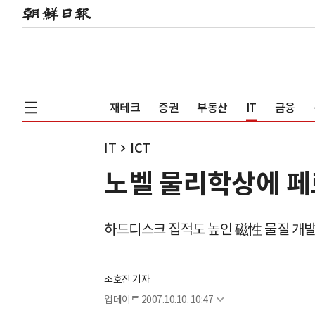
재테크
증권
부동산
IT
금융
IT
ICT
노벨 물리학상에 
하드디스크 집적도 높인 磁性 물질 개
조호진 기자
업데이트
2007.10.10. 10:47