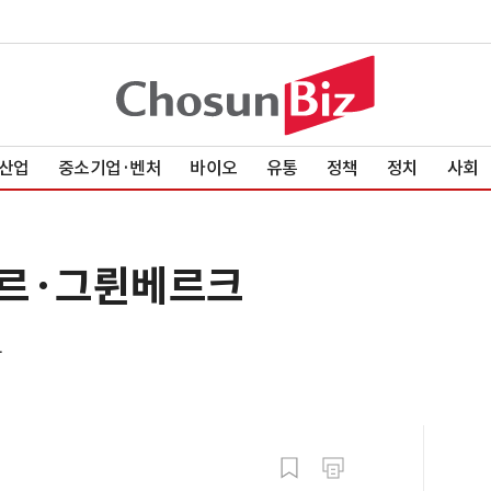
산업
중소기업·벤처
바이오
유통
정책
정치
사회
페르·그륀베르크
발