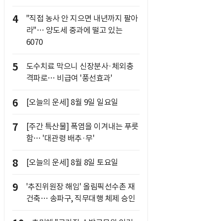
4
"직접 농사 안 지으면 내년까지 팔아
라"… 양도세 중과에 떨고 있는
6070
5
도수치료 막으니 신장분사·체외충
격파로… 비급여 '풍선효과'
6
[오늘의 운세] 8월 9일 일요일
7
[주간 특산물] 폭염을 이겨내는 푸릇
함… '대관령 배추·무'
8
[오늘의 운세] 8월 8일 토요일
9
'추진위원장 해임' 올림픽선수촌 재
건축… 송파구, 직무대행 체제 승인