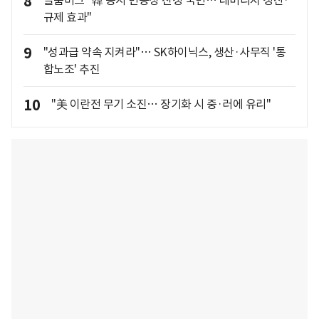
8
규제 효과"
9
"성과급 약속 지켜라"… SK하이닉스, 생산·사무직 '통
합노조' 추진
10
"美 이란전 무기 소진… 장기화 시 중·러에 유리"