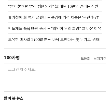
"말 어눌하면 빨리 병원 와라" 韓 매년 10만명 걸리는 질환
휴가철에 회 먹기 글렀네… 폭염에 가격 치솟은 '국민 횟감'
반도체도 쭉쭉 빠진 증시… "외인이 우리 희망" 말 나온 이유
보유한 미사일 1700발 뿐… 바닥 보인다는 美 무기고 '위태'
100자평
도움말
삭제기준
많이 본 뉴스