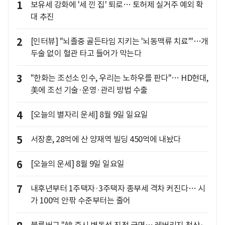
1
보유세 강화에 '세 낀 집' 퇴로… 토허제 실거주 예외 확
대 추진
2
[인터뷰] "뇌졸중 골든타임 지키는 '뇌동맥류 치료'"…개
두술 없이 혈관 타고 들어가 막는다
3
"한화는 조선소 인수, 우리는 노하우를 판다"… HD현대,
美에 조선 기술·운영·관리 방법 수출
4
[오늘의 별자리 운세] 8월 9일 일요일
5
서장훈, 28억에 산 양재역 빌딩 450억에 내놨다
6
[오늘의 운세] 8월 9일 일요일
7
내후년부터 1주택자·3주택자 종부세 격차 커진다… 시
가 100억 안팎 수준부터는 줄어
블룸버그 "韓 증시 변동성 진정 국면… 레버리지 청산·