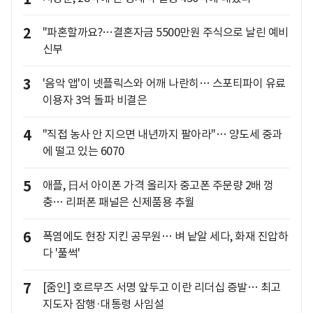
2
"파혼할까요?…결혼자금 5500만원 주식으로 날린 예비
신부
3
'음악 앱'이 넷플릭스와 어깨 나란히… 스포티파이 유료
이용자 3억 돌파 비결은
4
"직접 농사 안 지으면 내년까지 팔아라"… 양도세 중과
에 떨고 있는 6070
5
애플, 日서 아이폰 가격 올리자 중고폰 주문량 2배 껑
충… 리퍼폰 패널은 신제품용 추월
6
폭염에도 현장 지킨 공무원… 벼 낱알 세다, 화재 진압하
다 '풀썩'
7
[줌인] 호르무즈 서명 앞두고 이란 리더십 증발… 최고
지도자 잠행·대통령 사임설