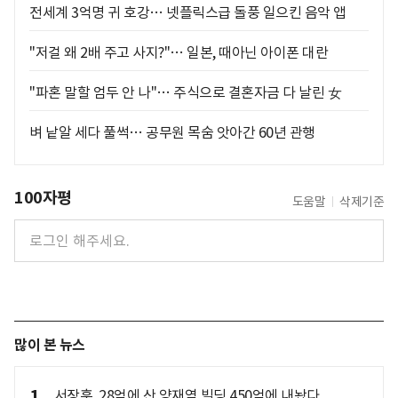
전세계 3억명 귀 호강… 넷플릭스급 돌풍 일으킨 음악 앱
"저걸 왜 2배 주고 사지?"… 일본, 때아닌 아이폰 대란
"파혼 말할 엄두 안 나"… 주식으로 결혼자금 다 날린 女
벼 낱알 세다 풀썩… 공무원 목숨 앗아간 60년 관행
100자평
도움말
삭제기준
많이 본 뉴스
1
서장훈, 28억에 산 양재역 빌딩 450억에 내놨다