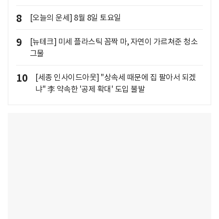
8
[오늘의 운세] 8월 8일 토요일
9
[뉴테크] 미세 플라스틱 꼼짝 마, 자연이 가르쳐준 청소
그물
10
[세종 인사이드아웃] "상속세 때문에 집 팔아서 되겠
냐" 李 약속한 '공제 확대' 도입 불발