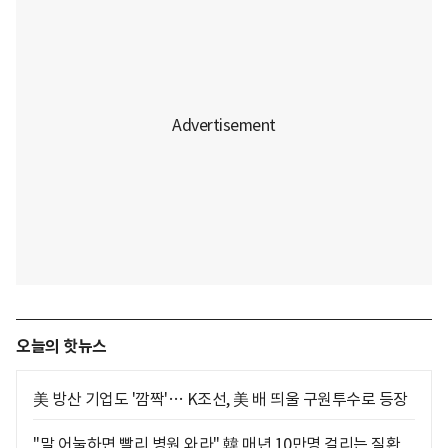
오늘의 핫뉴스
美 방산 기업도 '깜짝'… K조선, 美 배 띄울 구원투수로 등장
"말 어눌하면 빨리 병원 와라" 韓 매년 10만명 걸리는 질환