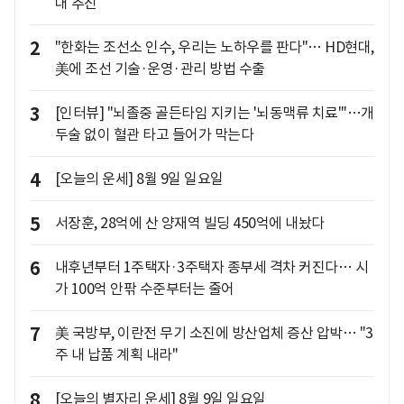
대 추진
2
"한화는 조선소 인수, 우리는 노하우를 판다"… HD현대,
美에 조선 기술·운영·관리 방법 수출
3
[인터뷰] "뇌졸중 골든타임 지키는 '뇌동맥류 치료'"…개
두술 없이 혈관 타고 들어가 막는다
4
[오늘의 운세] 8월 9일 일요일
5
서장훈, 28억에 산 양재역 빌딩 450억에 내놨다
6
내후년부터 1주택자·3주택자 종부세 격차 커진다… 시
가 100억 안팎 수준부터는 줄어
7
美 국방부, 이란전 무기 소진에 방산업체 증산 압박… "3
주 내 납품 계획 내라"
8
[오늘의 별자리 운세] 8월 9일 일요일