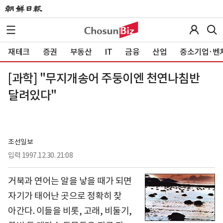
재테크
증권
부동산
IT
금융
산업
중소기업·벤
[과학] "무지개송어 주둥이엔 천연나침반
달려있다"
조선일보
입력
1997.12.30. 21:08
거북과 연어는 알을 낳을 때가 되면
자기가 태어난 곳으로 정확히 찾
아간다. 이들을 비롯, 고래, 비둘기,