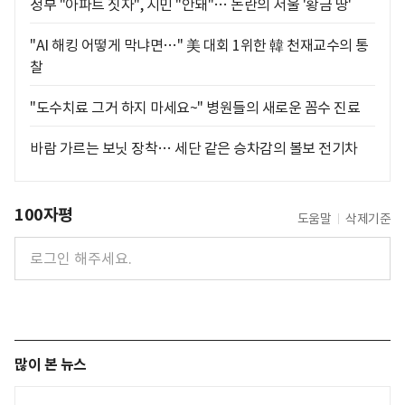
정부 "아파트 짓자", 시민 "안돼"… 논란의 서울 '황금 땅'
"AI 해킹 어떻게 막냐면…" 美 대회 1위한 韓 천재교수의 통
찰
"도수치료 그거 하지 마세요~" 병원들의 새로운 꼼수 진료
바람 가르는 보닛 장착… 세단 같은 승차감의 볼보 전기차
100자평
도움말
삭제기준
많이 본 뉴스