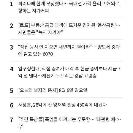
1
박리다매 한계 부딪혔나… 국내선 가격 올리고 해외로
향하는 저가커피
2
[르포] 부동산 공급 대책에 뜨거운 감자된 '용산공원'…
시민들은 "녹지 지켜야"
3
"직접 농사 안 지으면 내년까지 팔아라"… 양도세 중과
에 떨고 있는 6070
4
압구정현대, 직접 증여가 매각 후 현금 증여보다 세금 7
억 덜 낸다…계산기 두드리는 강남 고령층
5
[오늘의 별자리 운세] 8월 9일 일요일
6
서장훈, 28억에 산 양재역 빌딩 450억에 내놨다
7
[주간 특산물] 폭염을 이겨내는 푸릇함… '대관령 배추·
무'