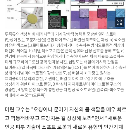
두족류의 색상 변화 메커니즘과 기계 광학적 능력을 모방한 엘라스토머
(탄성이 있는 고분자 물질) 결합 마이크로겔 배열을 제조하는 과정. a) 색소를
함유한 색소포(크로마토포어)가 팽창하거나 수축하는 방식으로동적 색상과
패턴이 제어됨. b) 개별 색소포 기관은 근육 섬유와 신경 신호를 통해 조절. c)
환경에 반응해서 동적으로 확장하거나 수축하며 표면 채움 비율을 조절하는
미세 규모 하이드로겔 광학 현미경 사진. 삽입도는 배열의 거시적 관점을
보여줌. d) 열 자극에 따라 저임계용액온도(LCST)를 넘어 확장하거나 수축된
상태의 개별 마이크로겔의 광학 단면도. e) 배열 제조 과정 1. 원하는
프리폴리머 용액의 충전, 2. 원하는 배열 및 마이크로겔 기하학 구조를
생성하기 위한 마이크로 몰딩, 3. 탄성체 지지체로부터 마이크로겔 구조의
광중합, 4. 양이온성 색소가 충전됐을 때 인공 색소포 배열(왼쪽)과 색소포를
확대해서 본 모습(오른쪽)
머린 교수는 "오징어나 문어가 자신의 몸 색깔을 매우 빠르
고 역동적바꾸고 도망치는 걸 상상해 보라"면서 "새로운
인공 피부 기술이 소프트 로봇과 새로운 유형의 인간기계