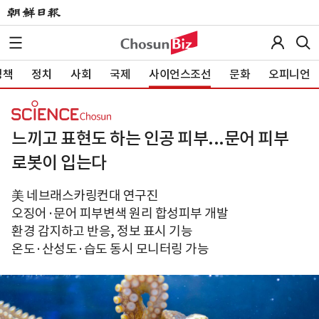
정책
정치
사회
국제
사이언스조선
문화
오피니언
느끼고 표현도 하는 인공 피부...문어 피부
로봇이 입는다
美 네브래스카링컨대 연구진
오징어·문어 피부변색 원리 합성피부 개발
환경 감지하고 반응, 정보 표시 기능
온도·산성도·습도 동시 모니터링 가능