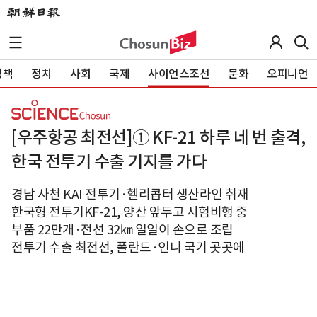
정책
정치
사회
국제
사이언스조선
문화
오피니언
[우주항공 최전선]① KF-21 하루 네 번 출격,
한국 전투기 수출 기지를 가다
경남 사천 KAI 전투기·헬리콥터 생산라인 취재
한국형 전투기KF-21, 양산 앞두고 시험비행 중
부품 22만개·전선 32㎞ 일일이 손으로 조립
전투기 수출 최전선, 폴란드·인니 국기 곳곳에