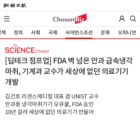
정책
정치
사회
국제
사이언스조선
문화
오피니언
[딥테크 점프업] FDA 벽 넘은 안과 급속냉각
마취, 기계과 교수가 세상에 없던 의료기기
개발
김건호 리센스메디컬 대표 겸 UNIST 교수
안과용 냉각마취기기 오큐쿨, FDA 승인
10년 걸려 세상에 없던 의료기기 만들어