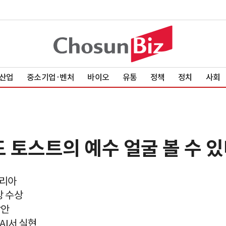
산업
중소기업·벤처
바이오
유통
정책
정치
사회
도 토스트의 예수 얼굴 볼 수 
돌리아
상 수상
감안
AI서 실현