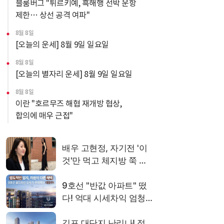
블룸버그 "튀르키예, 흑해행 선박 운항
제한… 상선 공격 여파"
8월 8일
[오늘의 운세] 8월 9일 일요일
8월 8일
[오늘의 별자리 운세] 8월 9일 일요일
8월 8일
이란 "호르무즈 해협 재개방 협상,
합의에 매우 근접"
8월 8일
일요일 낮 최고 34도… 열대야 계속·
곳곳 비와 소나기
8월 8일
블룸버그 "SK하이닉스, 中 충칭 공장
지분 매각 검토"
8월 8일