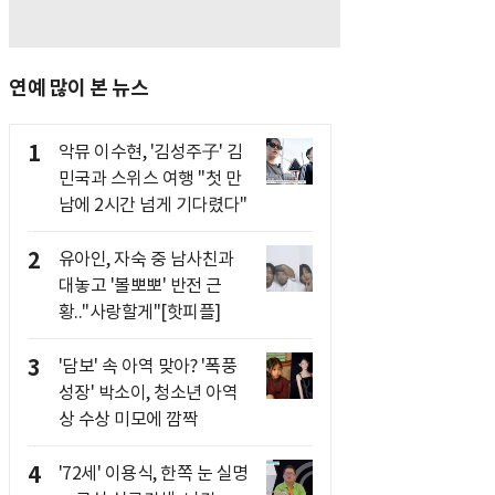
연예 많이 본 뉴스
1
악뮤 이수현, '김성주子' 김
민국과 스위스 여행 "첫 만
남에 2시간 넘게 기다렸다"
2
유아인, 자숙 중 남사친과
대놓고 '볼뽀뽀' 반전 근
황.."사랑할게"[핫피플]
3
'담보' 속 아역 맞아? '폭풍
성장' 박소이, 청소년 아역
상 수상 미모에 깜짝
4
'72세' 이용식, 한쪽 눈 실명