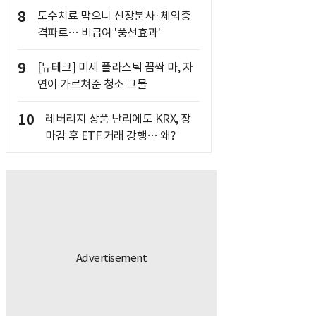
8
도수치료 막으니 신장분사·체외충
격파로… 비급여 '풍선효과'
9
[뉴테크] 미세 플라스틱 꼼짝 마, 자
연이 가르쳐준 청소 그물
10
레버리지 상품 난리에도 KRX, 장
마감 후 ETF 거래 강행… 왜?