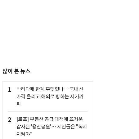
많이 본 뉴스
1
박리다매 한계 부딪혔나… 국내선
가격 올리고 해외로 향하는 저가커
피
2
[르포] 부동산 공급 대책에 뜨거운
감자된 '용산공원'… 시민들은 "녹지
지켜야"