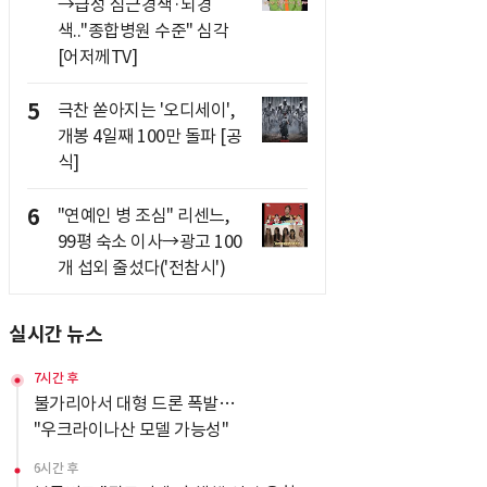
→급성 심근경색·뇌경
색.."종합병원 수준" 심각
[어저께TV]
5
극찬 쏟아지는 '오디세이',
개봉 4일째 100만 돌파 [공
식]
6
"연예인 병 조심" 리센느,
99평 숙소 이사→광고 100
개 섭외 줄섰다('전참시')
실시간 뉴스
7시간 후
불가리아서 대형 드론 폭발…
"우크라이나산 모델 가능성"
6시간 후