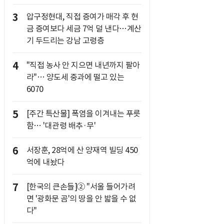
3
압구정현대, 직접 증여가 매각 후 현
금 증여보다 세금 7억 덜 낸다…계산
기 두드리는 강남 고령층
4
"직접 농사 안 지으면 내년까지 팔아
라"… 양도세 중과에 떨고 있는
6070
5
[주간 특산물] 폭염을 이겨내는 푸릇
함… '대관령 배추·무'
6
서장훈, 28억에 산 양재역 빌딩 450
억에 내놨다
7
[한국의 큰손들]② "서울 들어가려
면 '광화문 곰'의 땅을 안 밟을 수 없
다"