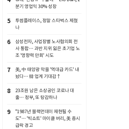
4
분기 영업익 30% 성장
5
투썸플레이스, 정말 스타벅스 제쳤
나
6
삼성전자, 사업장별 노사협의회 전
사 통합… 과반 지위 잃은 초기업 노
조 '영향력 만회' 시도
7
美, 中 태양광 막을 '역대급 카드' 내
놨다… 韓 업계 기대감↑
8
23조원 남은 소상공인 코로나 대
출… 정부, 또 탕감하나
9
"1987년 블랙먼데이 재현될 수
도"… '빅쇼트' 마이클 버리, 美 증시
급락 경고