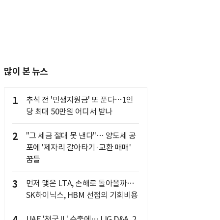
많이 본 뉴스
1
추석 전 '민생지원금' 또 푼다…1인
당 최대 50만원 어디서 받나
2
"그 세금 절대 못 낸다"… 양도세 공
포에 '제자리 갈아타기·교환 매매'
꿈틀
3
먼저 맺은 LTA, 손해로 돌아올까…
SK하이닉스, HBM 선점의 기회비용
UAE '천궁Ⅱ' 수출에… LIG D&A, 2