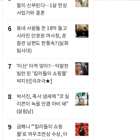
월의 신부된다…1살 연상
사업가와 결혼
6
동네 사람들 돈 18억 들고
사라진 안경원 여사장, 경
찰관 남편도 한통속? (실화
탐사대)
7
'이산' 아역 맞아?…악랄한
빌런 된 '킬러들의 쇼핑몰'
박지빈[극과극★]
8
박서진, 축사 냄새에 "코 실
리콘이 녹을 만큼 마비 돼"
(살림남)
9
금해나 "'킬러들의 쇼핑
몰'로 여우조연상 수상, 아