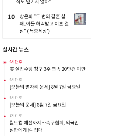
직도 믿기지 않아"
10
방은희 "두 번의 결혼 실
패..아들 허락받고 이혼 결
심" ('특종세상')
실시간 뉴스
9시간 후
美 실업수당 청구 3주 연속 20만건 미만
9시간 후
[오늘의 별자리 운세] 8월 7일 금요일
9시간 후
[오늘의 운세] 8월 7일 금요일
7시간 후
월드컵 예선까지…축구협회, 외국인
심판에게 性 접대