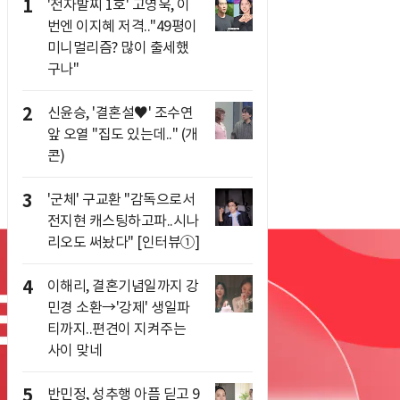
1
'전자발찌 1호' 고영욱, 이
번엔 이지혜 저격.."49평이
미니멀리즘? 많이 출세했
구나"
2
신윤승, '결혼설♥' 조수연
앞 오열 "집도 있는데.." (개
콘)
3
'군체' 구교환 "감독으로서
전지현 캐스팅하고파..시나
리오도 써놨다" [인터뷰①]
4
이해리, 결혼기념일까지 강
민경 소환→'강제' 생일파
티까지..편견이 지켜주는
사이 맞네
5
반민정, 성추행 아픔 딛고 9