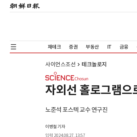
재테크
증권
부동산
IT
금융
사이언스조선
테크놀로지
자외선 홀로그램으로
노준석 포스텍 교수 연구진
이병철 기자
입력
2024.08.27. 13:57