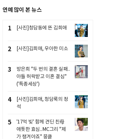
연예 많이 본 뉴스
1
[사진]청담동에 뜬 김희애
2
[사진]김희애, 우아한 미소
3
방은희 "두 번의 결혼 실패..
아들 허락받고 이혼 결심"
('특종세상')
4
[사진]김희애, 청담룩의 정
석
5
'17억 빚' 함께 견딘 친母
애틋한 효심..MC그리 "제
가 챙겨야죠" 뭉클