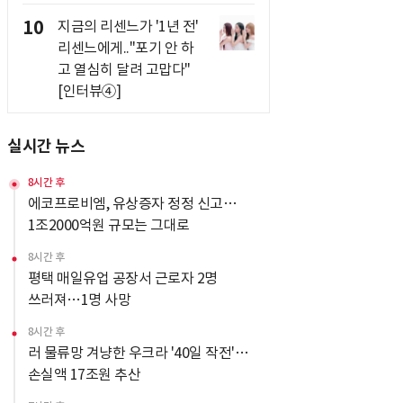
10
지금의 리센느가 '1년 전'
리센느에게.."포기 안 하
고 열심히 달려 고맙다"
[인터뷰④]
실시간 뉴스
8시간 후
에코프로비엠, 유상증자 정정 신고…
1조2000억원 규모는 그대로
8시간 후
평택 매일유업 공장서 근로자 2명
쓰러져…1명 사망
8시간 후
러 물류망 겨냥한 우크라 '40일 작전'…
손실액 17조원 추산