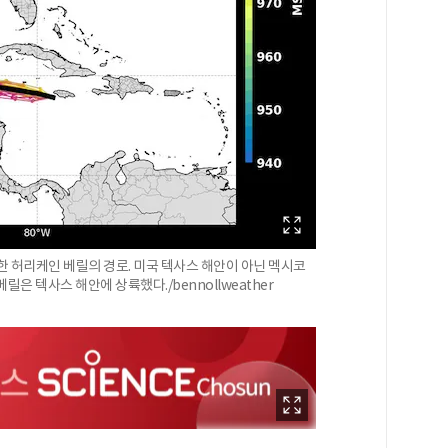
한 허리케인 베릴의 경로. 미국 텍사스 해안이 아닌 멕시코
은 텍사스 해안에 상륙했다./bennollweather