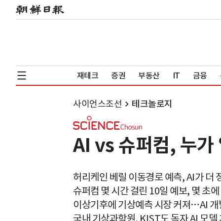
재테크
증권
부동산
IT
금융
사이언스조선
테크놀로지
AI vs 슈퍼컴, 
허리케인 베릴 이동경로 예측, AI가 더 
슈퍼컴 몇 시간 걸린 10일 예보, 몇 초에
이상기후에 기상예측 시장 커져…AI 개
국내 기상과학원, KIST도 독자 AI 모델