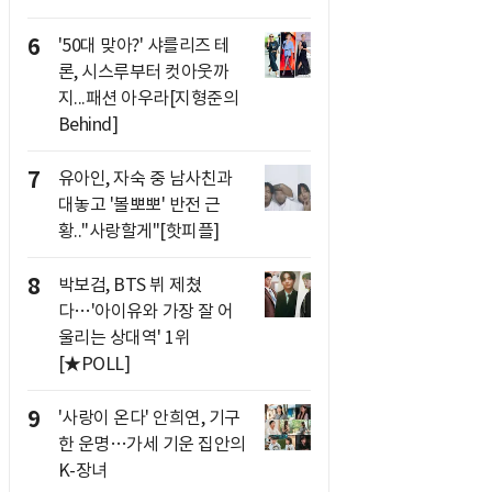
6
'50대 맞아?' 샤를리즈 테
론, 시스루부터 컷아웃까
지...패션 아우라[지형준의
Behind]
7
유아인, 자숙 중 남사친과
대놓고 '볼뽀뽀' 반전 근
황.."사랑할게"[핫피플]
8
박보검, BTS 뷔 제쳤
다…'아이유와 가장 잘 어
울리는 상대역' 1위
[★POLL]
9
'사랑이 온다' 안희연, 기구
한 운명…가세 기운 집안의
K-장녀