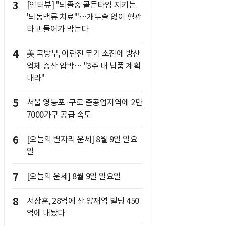
3
[인터뷰] "뇌졸중 골든타임 지키는
'뇌동맥류 치료'"…개두술 없이 혈관
타고 들어가 막는다
4
美 국방부, 이란전 무기 소진에 방산
업체 증산 압박… "3주 내 납품 계획
내라"
5
서울 영등포·구로 준공업지역에 2만
7000가구 공급 속도
6
[오늘의 별자리 운세] 8월 9일 일요
일
7
[오늘의 운세] 8월 9일 일요일
8
서장훈, 28억에 산 양재역 빌딩 450
억에 내놨다