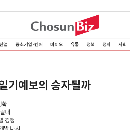
산업
중소기업·벤처
바이오
유통
정책
정치
사회
누가 일기예보의 승자될까
정확
 끝내
발 경쟁
 개발 나서