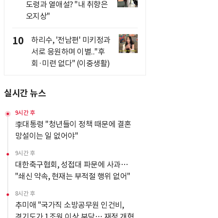
도령과 열애설? "내 취향은
오지상"
10
하리수, '전남편' 미키정과
서로 응원하며 이별.."후
회·미련 없다" (이중생활)
실시간 뉴스
9시간 후
李대통령 "청년들이 정책 때문에 결혼
망설이는 일 없어야"
9시간 후
대한축구협회, 성접대 파문에 사과…
"쇄신 약속, 현재는 부적절 행위 없어"
8시간 후
추미애 "국가직 소방공무원 인건비,
경기도가 1조원 이상 부담… 재정 개혁