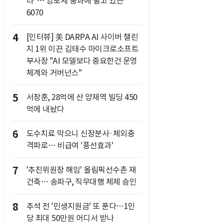
라"… 양도세 중과에 떨고 있는
6070
4
[인터뷰] 美 DARPA AI 사이버 챌린
지 1위 이끈 김태수 마이크로소프트
부사장 "AI 모델보다 중요한건 운영
체계와 거버넌스"
5
서장훈, 28억에 산 양재역 빌딩 450
억에 내놨다
6
도수치료 막으니 신장분사·체외충
격파로… 비급여 '풍선효과'
7
'추진위원장 해임' 올림픽선수촌 재
건축… 송파구, 직무대행 체제 승인
8
추석 전 '민생지원금' 또 푼다…1인
당 최대 50만원 어디서 받나