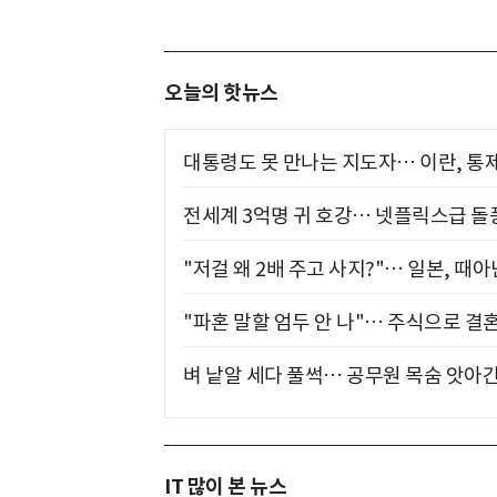
오늘의 핫뉴스
대통령도 못 만나는 지도자… 이란, 통
전세계 3억명 귀 호강… 넷플릭스급 돌
"저걸 왜 2배 주고 사지?"… 일본, 때
"파혼 말할 엄두 안 나"… 주식으로 결
벼 낱알 세다 풀썩… 공무원 목숨 앗아간
IT 많이 본 뉴스