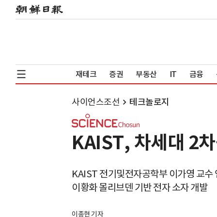
재테크
증권
부동산
IT
금융
사이언스조선
테크놀로지
KAIST, 차세대 
KAIST 전기및전자공학부 이가영 교수
이황화 몰리브덴 기반 전자 소자 개발
이종현 기자