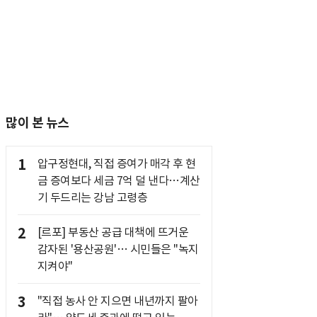
많이 본 뉴스
1
압구정현대, 직접 증여가 매각 후 현
금 증여보다 세금 7억 덜 낸다…계산
기 두드리는 강남 고령층
2
[르포] 부동산 공급 대책에 뜨거운
감자된 '용산공원'… 시민들은 "녹지
지켜야"
3
"직접 농사 안 지으면 내년까지 팔아