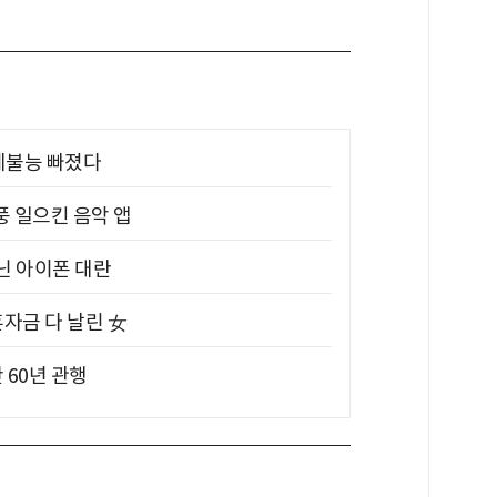
제불능 빠졌다
풍 일으킨 음악 앱
아닌 아이폰 대란
혼자금 다 날린 女
 60년 관행