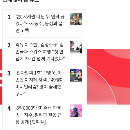
1
"故 서세원 떠난 뒤 연락 끊
겼다"…서동주, 동생과 절
연 고백
2
악뮤 이수현, '김성주子' 김
민국과 스위스 여행 "첫 만
남에 2시간 넘게 기다렸다"
3
'전자발찌 1호' 고영욱, 이
번엔 이지혜 저격.."49평이
미니멀리즘? 많이 출세했
구나"
4
'8억8000만원' 손배 판결
속…지수, 필리핀 활동 근
황 공개 [핫피플]