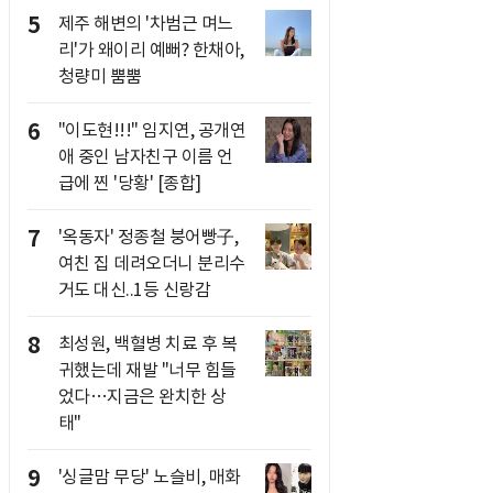
5
제주 해변의 '차범근 며느
리'가 왜이리 예뻐? 한채아,
청량미 뿜뿜
6
"이도현!!!" 임지연, 공개연
애 중인 남자친구 이름 언
급에 찐 '당황' [종합]
7
'옥동자' 정종철 붕어빵子,
여친 집 데려오더니 분리수
거도 대신..1등 신랑감
8
최성원, 백혈병 치료 후 복
귀했는데 재발 "너무 힘들
었다…지금은 완치한 상
태"
9
'싱글맘 무당' 노슬비, 매화