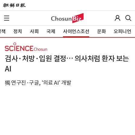
정책
정치
사회
국제
사이언스조선
문화
오피니언
검사·처방·입원 결정… 의사처럼 환자 보는
AI
獨 연구진·구글, '의료 AI' 개발