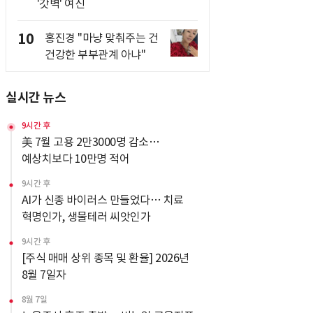
'갓벽' 여신
10
홍진경 "마냥 맞춰주는 건
건강한 부부관계 아냐"
실시간 뉴스
9시간 후
美 7월 고용 2만3000명 감소…
예상치보다 10만명 적어
9시간 후
AI가 신종 바이러스 만들었다… 치료
혁명인가, 생물테러 씨앗인가
9시간 후
[주식 매매 상위 종목 및 환율] 2026년
8월 7일자
8월 7일