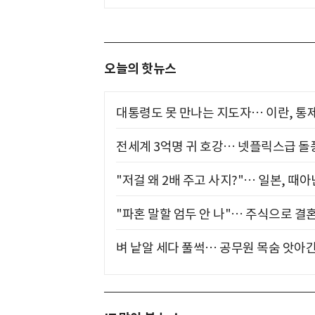
오늘의 핫뉴스
대통령도 못 만나는 지도자… 이란, 통
전세계 3억명 귀 호강… 넷플릭스급 돌
"저걸 왜 2배 주고 사지?"… 일본, 때
"파혼 말할 엄두 안 나"… 주식으로 결
벼 낱알 세다 풀썩… 공무원 목숨 앗아간