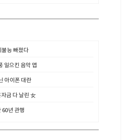
제불능 빠졌다
풍 일으킨 음악 앱
아닌 아이폰 대란
혼자금 다 날린 女
 60년 관행