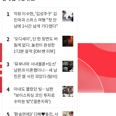
1
악뮤 이수현, '김성주子' 김
민국과 스위스 여행 "첫 만
남에 2시간 넘게 기다렸다"
2
'오디세이', 단 한 장면도 버
릴게 없다..놀란이 완성한
172분 걸작 [Oh!쎈 리뷰]
3
'유부녀와 사내불륜+임신'
남편과 이혼했더니…새 남
친은 딸 사진 모았다 (탐비)
4
아내도 몰랐던 빚…남편
"보이스피싱 코인 투자로
수억원 빚"('결혼지옥')
5
'환승연애3' 다혜♥동진, 사