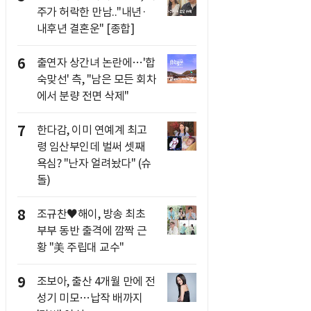
주가 허락한 만남.."내년·
내후년 결혼운" [종합]
6
출연자 상간녀 논란에…'합
숙맞선' 측, "남은 모든 회차
에서 분량 전면 삭제"
7
한다감, 이미 연예계 최고
령 임산부인데 벌써 셋째
욕심? "난자 얼려놨다" (슈
돌)
8
조규찬♥해이, 방송 최초
부부 동반 출격에 깜짝 근
황 "美 주립대 교수"
9
조보아, 출산 4개월 만에 전
성기 미모…납작 배까지