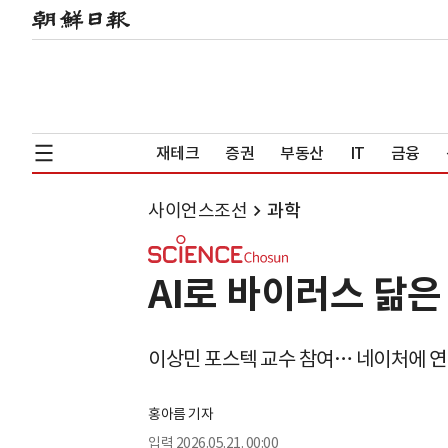
재테크
증권
부동산
IT
금융
사이언스조선
과학
AI로 바이러스 닮은
이상민 포스텍 교수 참여… 네이처에 연
홍아름 기자
입력
2026.05.21. 00:00