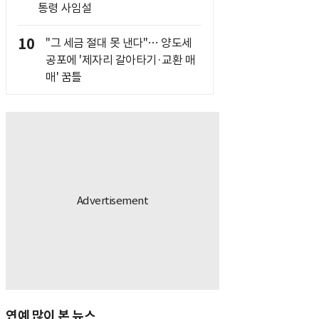
통령 사임설
10
"그 세금 절대 못 낸다"… 양도세
공포에 '제자리 갈아타기·교환 매
매' 꿈틀
연예 많이 본 뉴스