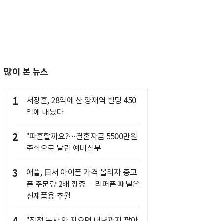
많이 본 뉴스
1
서장훈, 28억에 산 양재역 빌딩 450
억에 내놨다
2
"파혼할까요?…결혼자금 5500만원
주식으로 날린 예비신부
3
애플, 日서 아이폰 가격 올리자 중고
폰 주문량 2배 껑충… 리퍼폰 패널은
신제품용 추월
"직접 농사 안 지으면 내년까지 팔아