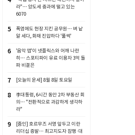
4
라"… 양도세 중과에 떨고 있는
6070
5
폭염에도 현장 지킨 공무원… 벼 낱
알 세다, 화재 진압하다 '풀썩'
6
'음악 앱'이 넷플릭스와 어깨 나란
히… 스포티파이 유료 이용자 3억 돌
파 비결은
7
[오늘의 운세] 8월 8일 토요일
8
李대통령, 6시간 동안 2차 부동산 회
의… "전환적으로 과감하게 생각하
라"
9
[줌인] 호르무즈 서명 앞두고 이란
리더십 증발… 최고지도자 잠행·대