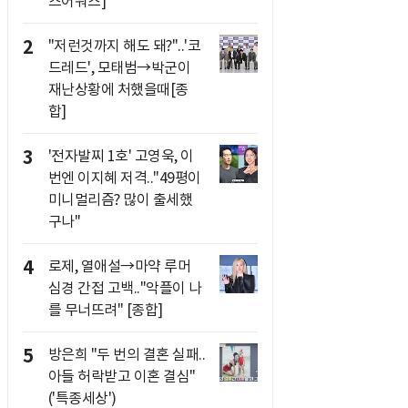
즈어워즈]
2
"저런것까지 해도 돼?"..'코
드레드', 모태범→박군이
재난상황에 처했을때[종
합]
3
'전자발찌 1호' 고영욱, 이
번엔 이지혜 저격.."49평이
미니멀리즘? 많이 출세했
구나"
4
로제, 열애설→마약 루머
심경 간접 고백.."악플이 나
를 무너뜨려" [종합]
5
방은희 "두 번의 결혼 실패..
아들 허락받고 이혼 결심"
('특종세상')