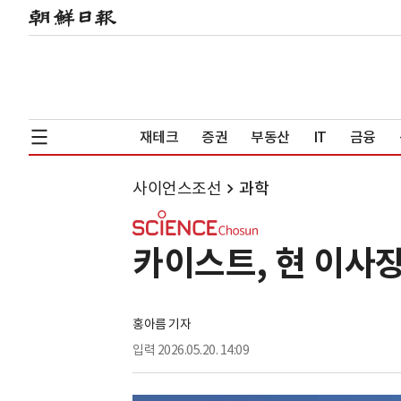
재테크
증권
부동산
IT
금융
사이언스조선
과학
카이스트, 현 이사장
홍아름 기자
입력
2026.05.20. 14:09