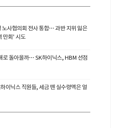
 노사협의회 전사 통합… 과반 지위 잃은
 만회' 시도
손해로 돌아올까… SK하이닉스, HBM 선점
K하이닉스 직원들, 세금 뗀 실수령액은 얼