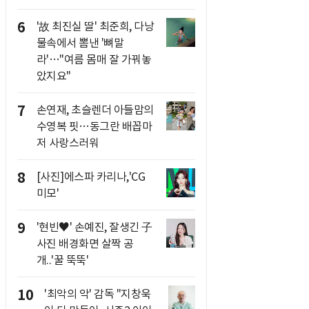
6
'故 최진실 딸' 최준희, 다낭
물속에서 뽐낸 '뼈말
라'…"여름 몸매 잘 가꿔놓
았지요"
7
손연재, 초슬렌더 아들맘의
수영복 핏…동그란 배꼽마
저 사랑스러워
8
[사진]에스파 카리나,'CG
미모'
9
'현빈♥' 손예진, 잘생긴 子
사진 배경화면 살짝 공
개..'꿀 뚝뚝'
10
'최악의 악' 감독 "지창욱