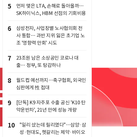
5
먼저 맺은 LTA, 손해로 돌아올까…
SK하이닉스, HBM 선점의 기회비용
6
삼성전자, 사업장별 노사협의회 전
사 통합… 과반 지위 잃은 초기업 노
조 '영향력 만회' 시도
7
23조원 남은 소상공인 코로나 대
출… 정부, 또 탕감하나
8
월드컵 예선까지…축구협회, 외국인
심판에게 性 접대
9
[단독] K9 자주포 수출 공신 'K10 탄
약운반차', 21년 만에 성능 개량
10
"일리 샀는데 릴리였다"…삼양·삼
성·현대도, 헷갈리는 제약·바이오