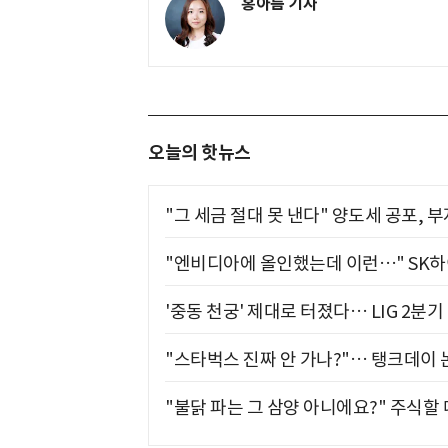
홍아름 기자
오늘의 핫뉴스
"그 세금 절대 못 낸다" 양도세 공포, 
"엔비디아에 올인했는데 이런…" SK
'중동 천궁' 제대로 터졌다… LIG 2분
"스타벅스 진짜 안 가나?"… 탱크데이 
"불닭 파는 그 삼양 아니에요?" 주식할