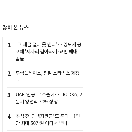
많이 본 뉴스
1
"그 세금 절대 못 낸다"… 양도세 공
포에 '제자리 갈아타기·교환 매매'
꿈틀
2
투썸플레이스, 정말 스타벅스 제쳤
나
3
UAE '천궁Ⅱ' 수출에… LIG D&A, 2
분기 영업익 30% 성장
4
추석 전 '민생지원금' 또 푼다…1인
당 최대 50만원 어디서 받나