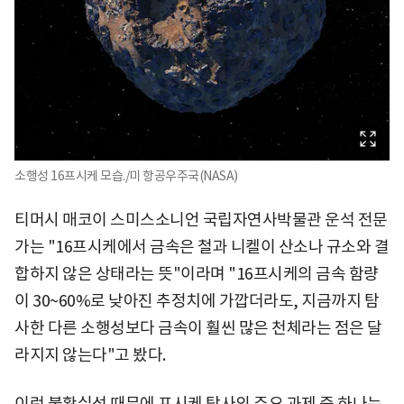
소행성 16프시케 모습./미 항공우주국(NASA)
티머시 매코이 스미스소니언 국립자연사박물관 운석 전문
가는 "16프시케에서 금속은 철과 니켈이 산소나 규소와 결
합하지 않은 상태라는 뜻"이라며 "16프시케의 금속 함량
이 30~60%로 낮아진 추정치에 가깝더라도, 지금까지 탐
사한 다른 소행성보다 금속이 훨씬 많은 천체라는 점은 달
라지지 않는다"고 봤다.
이런 불확실성 때문에 프시케 탐사의 주요 과제 중 하나는