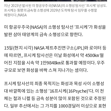
지난 2023년 발사된 미 항공우주국(NASA)의 소행성 탐사선 '프시케' 상상도.
프시케는 동명의 금속형 소행성에 2029년 도착해 탐사 임무를 수행할
예정이다./NASA
미 항공우주국(NASA)의 소행성 탐사선 '프시케'가 화성을
발판 삼아 태양계의 금속 소행성으로 향한다.
15일(현지 시각) NASA 제트추진연구소(JPL)와 로이터 등
에 따르면, 프시케 탐사선은 이날 화성에서 약 4500㎞ 떨
어진 지점을 시속 약 1만9848㎞로 통과할 예정이다. 우주
규모로 보면 화성을 바짝 스쳐 지나가는 셈이다.
프시케 탐사선의 최종 목적지는 화성과 목성 사이 소행성
대 바깥쪽에 있는 소행성 '16프시케(16Psyche)'다. 이 천
체는 철과 니켈 등 금속 성분이 많이 포함된 것으로 추정된
다. 일부 추산에서는 그 가치를 1000경달러 이상으로 표현