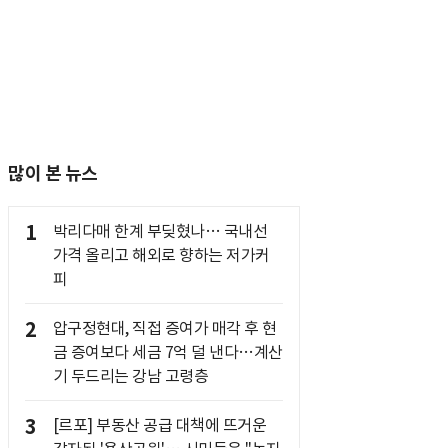
많이 본 뉴스
1
박리다매 한계 부딪혔나… 국내선
가격 올리고 해외로 향하는 저가커
피
2
압구정현대, 직접 증여가 매각 후 현
금 증여보다 세금 7억 덜 낸다…계산
기 두드리는 강남 고령층
3
[르포] 부동산 공급 대책에 뜨거운