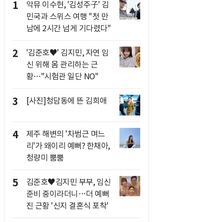
1
악뮤 이수현, '김성주子' 김
민국과 스위스 여행 "첫 만
남에 2시간 넘게 기다렸다"
2
'김준호♥' 김지민, 자연 임
신 위해 몸 관리하는 근
황…"시험관 일단 NO"
3
[사진]청담동에 뜬 김희애
4
제주 해변의 '차범근 며느
리'가 왜이리 예뻐? 한채아,
청량미 뿜뿜
5
김준호♥김지민 부부, 임신
준비 중이라더니…더 예뻐
진 근황 '신지 결혼식 포착'