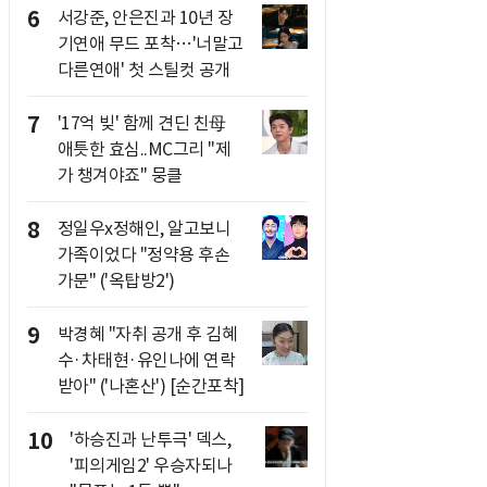
6
서강준, 안은진과 10년 장
기연애 무드 포착…'너말고
다른연애' 첫 스틸컷 공개
7
'17억 빚' 함께 견딘 친母
애틋한 효심..MC그리 "제
가 챙겨야죠" 뭉클
8
정일우x정해인, 알고보니
가족이었다 "정약용 후손
가문" ('옥탑방2')
9
박경혜 "자취 공개 후 김혜
수·차태현·유인나에 연락
받아" ('나혼산') [순간포착]
10
'하승진과 난투극' 덱스,
'피의게임2' 우승자되나