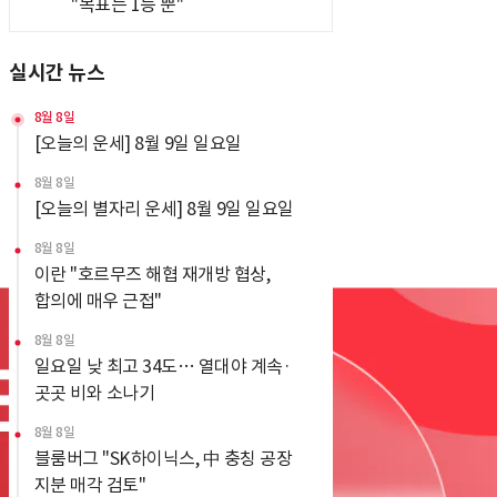
"목표는 1등 뿐"
실시간 뉴스
8월 8일
[오늘의 운세] 8월 9일 일요일
8월 8일
[오늘의 별자리 운세] 8월 9일 일요일
8월 8일
이란 "호르무즈 해협 재개방 협상,
합의에 매우 근접"
8월 8일
일요일 낮 최고 34도… 열대야 계속·
곳곳 비와 소나기
8월 8일
블룸버그 "SK하이닉스, 中 충칭 공장
지분 매각 검토"