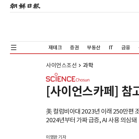
재테크
증권
부동산
IT
금융
사이언스조선
과학
[사이언스카페] 참고
美 컬럼비아대 2023년 이래 250만편 
2024년부터 가짜 급증, AI 사용 의심돼
이영완 기자