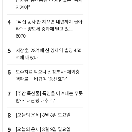
감자된 '용산공원'… 시민들은 "녹지
지켜야"
4
"직접 농사 안 지으면 내년까지 팔아
라"… 양도세 중과에 떨고 있는
6070
5
서장훈, 28억에 산 양재역 빌딩 450
억에 내놨다
6
도수치료 막으니 신장분사·체외충
격파로… 비급여 '풍선효과'
7
[주간 특산물] 폭염을 이겨내는 푸릇
함… '대관령 배추·무'
8
[오늘의 운세] 8월 8일 토요일
9
[오늘의 운세] 8월 9일 일요일