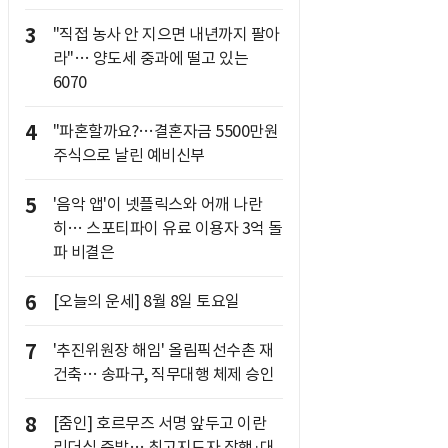
3
"직접 농사 안 지으면 내년까지 팔아
라"… 양도세 중과에 떨고 있는
6070
4
"파혼할까요?…결혼자금 5500만원
주식으로 날린 예비신부
5
'음악 앱'이 넷플릭스와 어깨 나란
히… 스포티파이 유료 이용자 3억 돌
파 비결은
6
[오늘의 운세] 8월 8일 토요일
7
'추진위원장 해임' 올림픽선수촌 재
건축… 송파구, 직무대행 체제 승인
8
[줌인] 호르무즈 서명 앞두고 이란
리더십 증발… 최고지도자 잠행·대