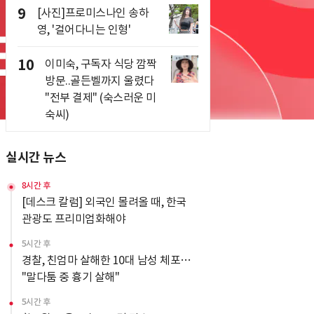
9
[사진]프로미스나인 송하
영, '걸어다니는 인형'
10
이미숙, 구독자 식당 깜짝
방문..골든벨까지 울렸다
"전부 결제" (숙스러운 미
숙씨)
실시간 뉴스
8시간 후
[데스크 칼럼] 외국인 몰려올 때, 한국
관광도 프리미엄화해야
5시간 후
경찰, 친엄마 살해한 10대 남성 체포…
"말다툼 중 흉기 살해"
5시간 후