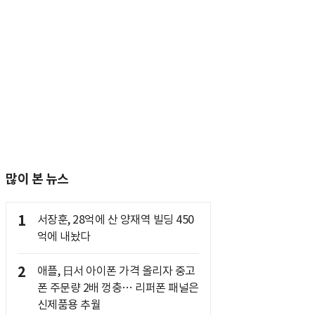
많이 본 뉴스
1
서장훈, 28억에 산 양재역 빌딩 450
억에 내놨다
2
애플, 日서 아이폰 가격 올리자 중고
폰 주문량 2배 껑충… 리퍼폰 패널은
신제품용 추월