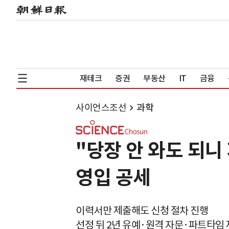
재테크
증권
부동산
IT
금융
사이언스조선
과학
"당장 안 와도 되니
영입 공세
이력서만 제출해도 신청 절차 진행
선정 뒤 2년 유예·원격 자문·파트타임