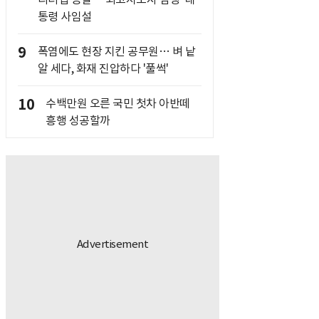
통령 사임설
9
폭염에도 현장 지킨 공무원… 벼 낱
알 세다, 화재 진압하다 '풀썩'
10
수백만원 오른 국민 첫차 아반떼
흥행 성공할까