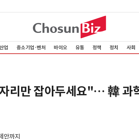
산업
중소기업·벤처
바이오
유통
정책
정치
사회
 자리만 잡아두세요"… 韓 과
 제안까지