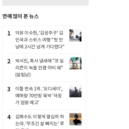
연예 많이 본 뉴스
1
악뮤 이수현, '김성주子' 김
민국과 스위스 여행 "첫 만
남에 2시간 넘게 기다렸다"
2
박서진, 축사 냄새에 "코 실
리콘이 녹을 만큼 마비 돼"
(살림남)
3
이틀 연속 1위..'오디세이',
예매량 70만장 육박 '극장
가 점령 예고'
4
김혜수도 이렇게 열심히 하
는데..'무조건 살 빠지는' 루