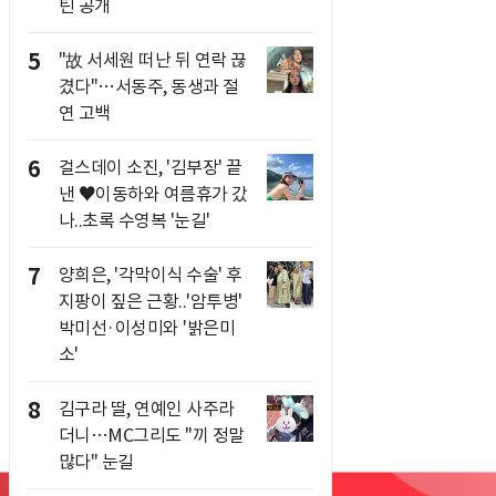
틴 공개
5
"故 서세원 떠난 뒤 연락 끊
겼다"…서동주, 동생과 절
연 고백
6
걸스데이 소진, '김부장' 끝
낸 ♥이동하와 여름휴가 갔
나..초록 수영복 '눈길'
7
양희은, '각막이식 수술' 후
지팡이 짚은 근황..'암투병'
박미선·이성미와 '밝은미
소'
8
김구라 딸, 연예인 사주라
더니…MC그리도 "끼 정말
많다" 눈길