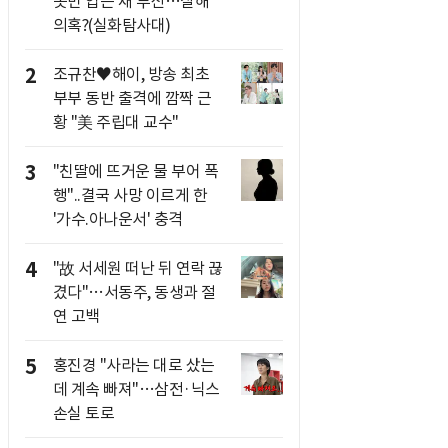
옷만 입은 채 투신…살해
의혹?(실화탐사대)
2
조규찬♥해이, 방송 최초
부부 동반 출격에 깜짝 근
황 "美 주립대 교수"
3
"친딸에 뜨거운 물 부어 폭
행"..결국 사망 이르게 한
'가수.아나운서' 충격
4
"故 서세원 떠난 뒤 연락 끊
겼다"…서동주, 동생과 절
연 고백
5
홍진경 "사라는 대로 샀는
데 계속 빠져"…삼전·닉스
손실 토로