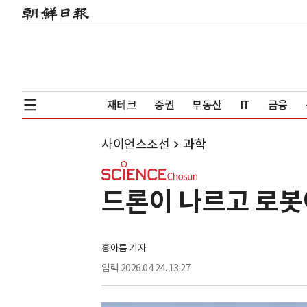
재테크
증권
부동산
IT
금융
사이언스조선
과학
드론이 나르고 로봇
홍아름 기자
입력
2026.04.24. 13:27