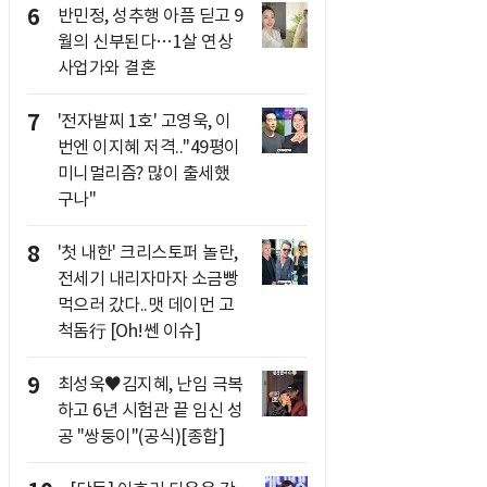
6
반민정, 성추행 아픔 딛고 9
월의 신부된다…1살 연상
사업가와 결혼
7
'전자발찌 1호' 고영욱, 이
번엔 이지혜 저격.."49평이
미니멀리즘? 많이 출세했
구나"
8
'첫 내한' 크리스토퍼 놀란,
전세기 내리자마자 소금빵
먹으러 갔다..맷 데이먼 고
척돔行 [Oh!쎈 이슈]
9
최성욱♥김지혜, 난임 극복
하고 6년 시험관 끝 임신 성
공 "쌍둥이"(공식)[종합]