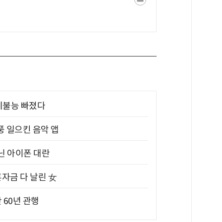
제불능 빠졌다
풍 일으킨 음악 앱
아닌 아이폰 대란
혼자금 다 날린 女
 60년 관행