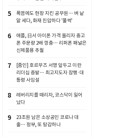
5
폭염에도 현장 지킨 공무원… 벼 낱
알 세다, 화재 진압하다 '풀썩'
6
애플, 日서 아이폰 가격 올리자 중고
폰 주문량 2배 껑충… 리퍼폰 패널은
신제품용 추월
7
[줌인] 호르무즈 서명 앞두고 이란
리더십 증발… 최고지도자 잠행·대
통령 사임설
8
레버리지를 때리자, 코스닥이 일어
났다
9
23조원 남은 소상공인 코로나 대
출… 정부, 또 탕감하나