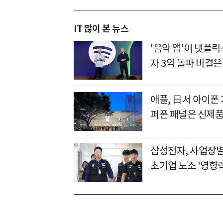
IT 많이 본 뉴스
'음악 앱'이 넷플
자 3억 돌파 비결은
애플, 日서 아이폰
퍼폰 패널은 신제품
삼성전자, 사업장별
초기업 노조 '영향력