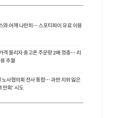
릭스와 어깨 나란히… 스포티파이 유료 이용
 가격 올리자 중고폰 주문량 2배 껑충… 리
용 추월
 노사협의회 전사 통합… 과반 지위 잃은
 만회' 시도