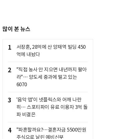
많이 본 뉴스
1
서장훈, 28억에 산 양재역 빌딩 450
억에 내놨다
2
"직접 농사 안 지으면 내년까지 팔아
라"… 양도세 중과에 떨고 있는
6070
3
'음악 앱'이 넷플릭스와 어깨 나란
히… 스포티파이 유료 이용자 3억 돌
파 비결은
4
"파혼할까요?…결혼자금 5500만원
주식으로 날린 예비신부