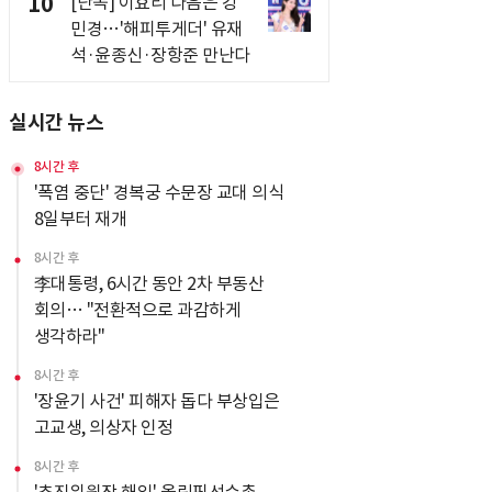
10
[단독] 이효리 다음은 강
민경…'해피투게더' 유재
석·윤종신·장항준 만난다
실시간 뉴스
8시간 후
'폭염 중단' 경복궁 수문장 교대 의식
8일부터 재개
8시간 후
李대통령, 6시간 동안 2차 부동산
회의… "전환적으로 과감하게
생각하라"
8시간 후
'장윤기 사건' 피해자 돕다 부상입은
고교생, 의상자 인정
8시간 후