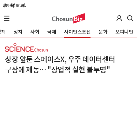
정책
정치
사회
국제
사이언스조선
문화
오피니언
상장 앞둔 스페이스X, 우주 데이터센터
구상에 제동… "상업적 실현 불투명"