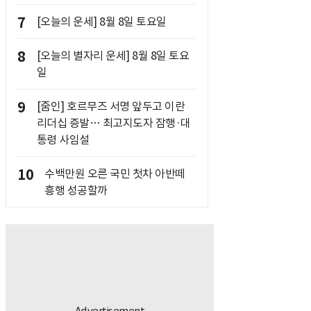
7
[오늘의 운세] 8월 8일 토요일
8
[오늘의 별자리 운세] 8월 8일 토요
일
9
[줌인] 호르무즈 서명 앞두고 이란
리더십 증발… 최고지도자 잠행·대
통령 사임설
10
수백만원 오른 국민 첫차 아반떼
흥행 성공할까