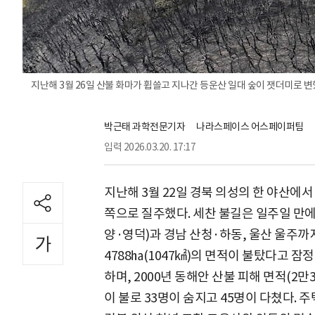
지난해 3월 26일 산불 화마가 휩쓸고 지나간 등운산 일대 숲이 잿더미로 변했
박근태 과학전문기자
나라스페이스 어스페이퍼팀
입력
2026.03.20. 17:17
지난해 3월 22일 경북 의성의 한 야산에서
쪽으로 질주했다. 세찬 불길은 일주일 만에
양·영덕)과 경남 산청·하동, 울산 울주까
4788㏊(1047㎢)의 면적이 불탔다고 잠정
하며, 2000년 동해안 산불 피해 면적(2만
이 불로 33명이 숨지고 45명이 다쳤다. 주