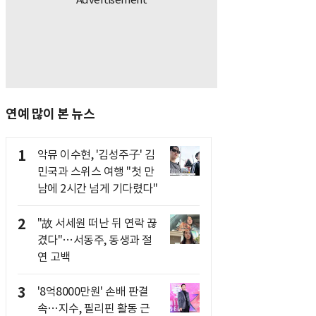
연예 많이 본 뉴스
1
악뮤 이수현, '김성주子' 김
민국과 스위스 여행 "첫 만
남에 2시간 넘게 기다렸다"
2
"故 서세원 떠난 뒤 연락 끊
겼다"…서동주, 동생과 절
연 고백
3
'8억8000만원' 손배 판결
속…지수, 필리핀 활동 근