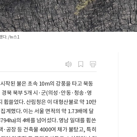
다. /뉴스1
 시작된 불은 초속 10m의 강풍을 타고 북동
 경북 북부 5개 시·군(의성·안동·청송·영
지 휩쓸었다. 산림청은 이 대형산불로 약 10만
 집계했다. 이는 서울 면적의 약 1.73배에 달
3794㏊)의 4배를 넘어섰다. 영남 일대를 휩쓴
택·공장 등 건축물 4000여 채가 불탔고, 특히