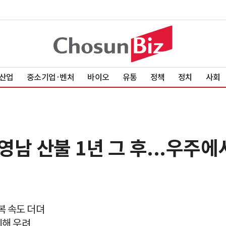
산업
중소기업·벤처
바이오
유통
정책
정치
사회
영남 산불 1년 그 후...우주에서
복 속도 더뎌
피해 우려