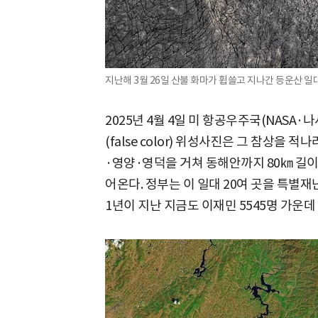
지난해 3월 26일 산불 화마가 휩쓸고 지나간 등운산 일대
2025년 4월 4일 미 항공우주국(NASA
(false color) 위성사진은 그 참상을
·영양·영덕을 거쳐 동해안까지 80㎞ 길이
어온다. 정부는 이 일대 20여 곳을 특별
1년이 지난 지금도 이재민 5545명 가운데