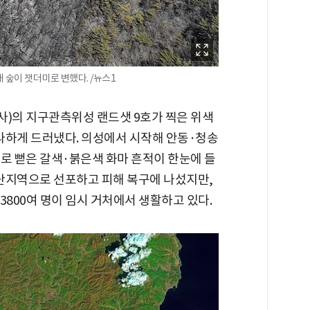
 숲이 잿더미로 변했다. /뉴스1
·나사)의 지구관측위성 랜드샛 9호가 찍은 위색
 적나라하게 드러냈다. 의성에서 시작해 안동·청송
로 뻗은 갈색·붉은색 화마 흔적이 한눈에 들
재난지역으로 선포하고 피해 복구에 나섰지만,
 3800여 명이 임시 거처에서 생활하고 있다.