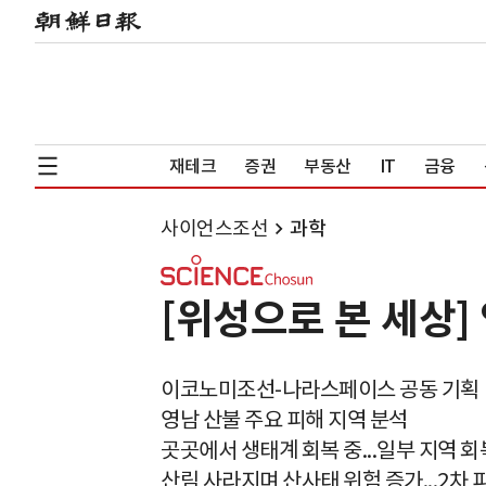
재테크
증권
부동산
IT
금융
사이언스조선
과학
[위성으로 본 세상] 
이코노미조선-나라스페이스 공동 기획
영남 산불 주요 피해 지역 분석
곳곳에서 생태계 회복 중...일부 지역 회
산림 사라지며 산사태 위험 증가...2차 