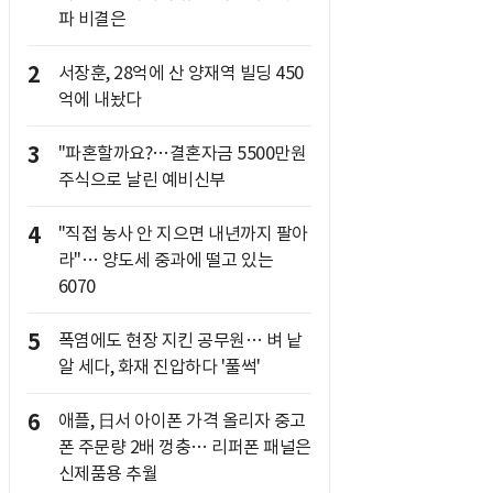
파 비결은
2
서장훈, 28억에 산 양재역 빌딩 450
억에 내놨다
3
"파혼할까요?…결혼자금 5500만원
주식으로 날린 예비신부
4
"직접 농사 안 지으면 내년까지 팔아
라"… 양도세 중과에 떨고 있는
6070
5
폭염에도 현장 지킨 공무원… 벼 낱
알 세다, 화재 진압하다 '풀썩'
6
애플, 日서 아이폰 가격 올리자 중고
폰 주문량 2배 껑충… 리퍼폰 패널은
신제품용 추월