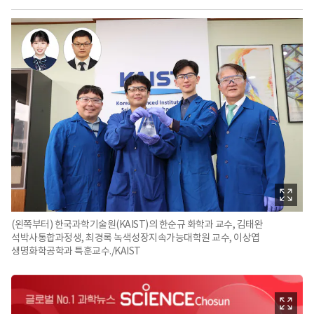
(왼쪽부터) 한국과학기술원(KAIST)의 한순규 화학과 교수, 김태완
석박사통합과정생, 최경록 녹색성장지속가능대학원 교수, 이상엽
생명화학공학과 특훈교수./KAIST