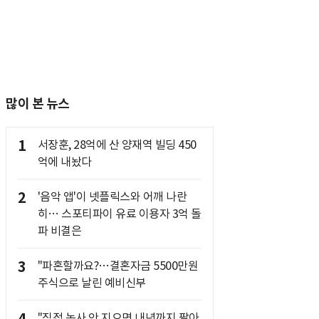
많이 본 뉴스
1
서장훈, 28억에 산 양재역 빌딩 450
억에 내놨다
2
'음악 앱'이 넷플릭스와 어깨 나란
히… 스포티파이 유료 이용자 3억 돌
파 비결은
3
"파혼할까요?…결혼자금 5500만원
주식으로 날린 예비신부
"직접 농사 안 지으면 내년까지 팔아