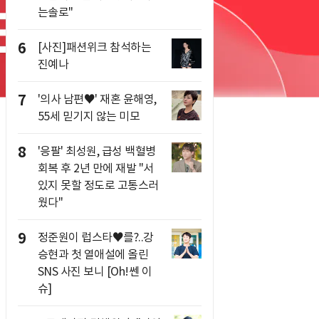
는솔로"
6
[사진]패션위크 참석하는
진예나
7
'의사 남편♥' 재혼 윤해영,
55세 믿기지 않는 미모
8
'응팔' 최성원, 급성 백혈병
회복 후 2년 만에 재발 "서
있지 못할 정도로 고통스러
웠다"
9
정준원이 럽스타♥를?..강
승현과 첫 열애설에 올린
SNS 사진 보니 [Oh!쎈 이
슈]