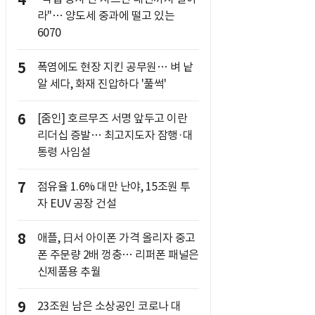
4
라"… 양도세 중과에 떨고 있는
6070
5
폭염에도 현장 지킨 공무원… 벼 낱
알 세다, 화재 진압하다 '풀썩'
6
[줌인] 호르무즈 서명 앞두고 이란
리더십 증발… 최고지도자 잠행·대
통령 사임설
7
점유율 1.6% 대만 난야, 15조원 투
자 EUV 공장 건설
8
애플, 日서 아이폰 가격 올리자 중고
폰 주문량 2배 껑충… 리퍼폰 패널은
신제품용 추월
9
23조원 남은 소상공인 코로나 대