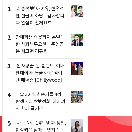
1
'이종석♥' 아이유, 변우석
팬 선물에 화답.."감사합니
다 열심히 할게요!"
2
장애학생 속옷까지 손빨래
한 사회복무요원…주인공
은 개그맨 김규원
3
'찐사랑꾼' 톰 홀랜드, 아내
젠데이아 '노출사고' 막아
낸 매너손 [Oh!llywood]
4
나솔 32기, 최종커플 4쌍
탄생…영호♥정희, 아이까
지 함께 품기로
5
'나는솔로' 14기 영자-상철,
현실커플 실패…영자 "나