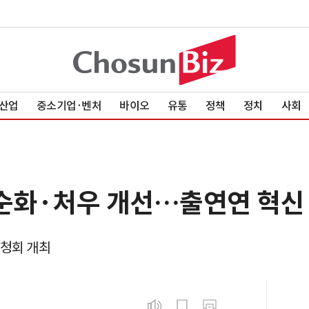
산업
중소기업·벤처
바이오
유통
정책
정치
사회
순화·처우 개선…출연연 혁신 
공청회 개최