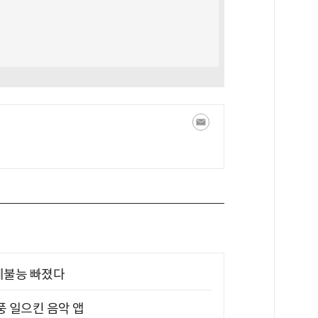
제불능 빠졌다
풍 일으킨 음악 앱