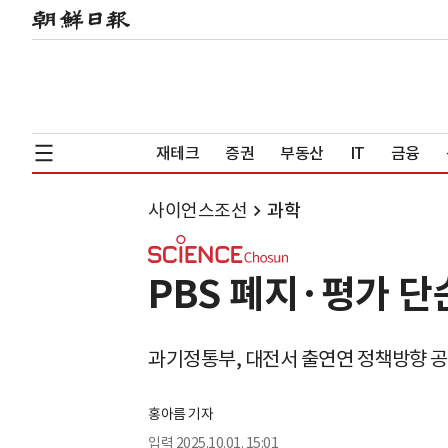
재테크
증권
부동산
IT
금융
사이언스조선
과학
PBS 폐지·평가 단
과기정통부, 대전서 출연연 정책방향 
홍아름 기자
입력
2025.10.01. 15:01