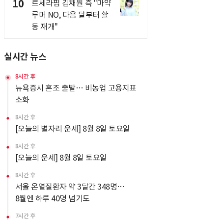
10
르세라핌 김채원 측 "마약
루머 NO, 다음 달부터 활
동 재개"
실시간 뉴스
8시간 후
뉴욕증시 혼조 출발… 비농업 고용지표
소화
8시간 후
[오늘의 별자리 운세] 8월 8일 토요일
8시간 후
[오늘의 운세] 8월 8일 토요일
8시간 후
서울 온열질환자 약 3달간 348명…
8월엔 하루 40명 넘기도
7시간 후