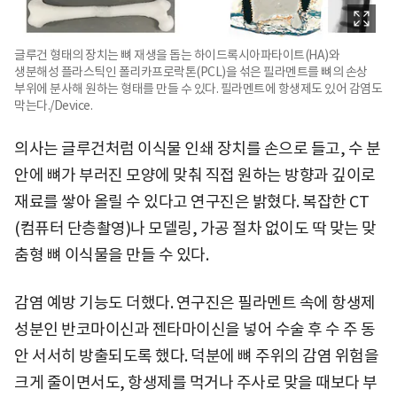
글루건 형태의 장치는 뼈 재생을 돕는 하이드록시아파타이트(HA)와
생분해성 플라스틱인 폴리카프로락톤(PCL)을 섞은 필라멘트를 뼈의 손상
부위에 분사해 원하는 형태를 만들 수 있다. 필라멘트에 항생제도 있어 감염도
막는다./Device.
의사는 글루건처럼 이식물 인쇄 장치를 손으로 들고, 수 분
안에 뼈가 부러진 모양에 맞춰 직접 원하는 방향과 깊이로
재료를 쌓아 올릴 수 있다고 연구진은 밝혔다. 복잡한 CT
(컴퓨터 단층촬영)나 모델링, 가공 절차 없이도 딱 맞는 맞
춤형 뼈 이식물을 만들 수 있다.
감염 예방 기능도 더했다. 연구진은 필라멘트 속에 항생제
성분인 반코마이신과 젠타마이신을 넣어 수술 후 수 주 동
안 서서히 방출되도록 했다. 덕분에 뼈 주위의 감염 위험을
크게 줄이면서도, 항생제를 먹거나 주사로 맞을 때보다 부