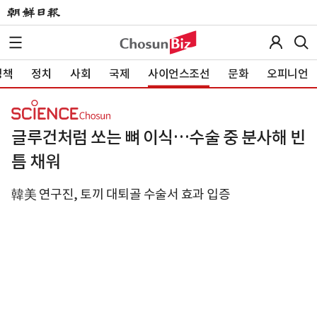
정책
정치
사회
국제
사이언스조선
문화
오피니언
글루건처럼 쏘는 뼈 이식…수술 중 분사해 빈
틈 채워
韓美 연구진, 토끼 대퇴골 수술서 효과 입증