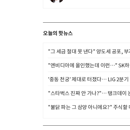
오늘의 핫뉴스
"그 세금 절대 못 낸다" 양도세 공포, 
"엔비디아에 올인했는데 이런…" SK
'중동 천궁' 제대로 터졌다… LIG 2분
"스타벅스 진짜 안 가나?"… 탱크데이 
"불닭 파는 그 삼양 아니에요?" 주식할