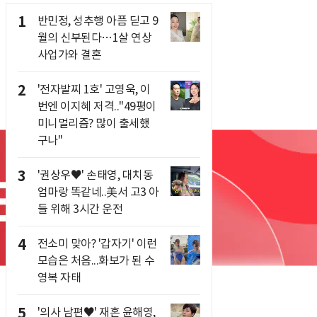
1
반민정, 성추행 아픔 딛고 9
월의 신부된다…1살 연상
사업가와 결혼
2
'전자발찌 1호' 고영욱, 이
번엔 이지혜 저격.."49평이
미니멀리즘? 많이 출세했
구나"
3
'권상우♥' 손태영, 대치동
엄마랑 똑같네..美서 고3 아
들 위해 3시간 운전
4
전소미 맞아? '갑자기' 이런
모습은 처음...화보가 된 수
영복 자태
5
'의사 남편♥' 재혼 윤해영,