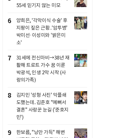
55세 믿기지 않는 미모
6
양희은, '각막이식 수술' 후
지팡이 짚은 근황..'암투병'
박미선·이성미와 '밝은미
소'
7
31세에 전신마비→38년 재
활해 트로트 가수 꿈 이룬
박광석, 인생 2막 시작 (사
랑의가족)
8
김지민 '성형 사진' 악플쇄
도했는데..김준호 "예뻐서
결혼" 사랑꾼 눈길 ('준호지
민')
9
한보름, "낭만 가득" 해변