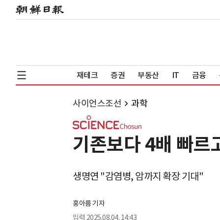
재테크
증권
부동산
IT
금융
사이언스조선
과학
기존보다 4배 빠르고
생명연 "감염병, 암까지 확장 기대"
홍아름 기자
입력
2025.08.04. 14:43