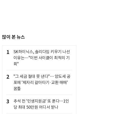
많이 본 뉴스
1
SK하이닉스, 솔리다임 키우기 나선
이유는…"이번 사이클이 최적의 기
회"
2
"그 세금 절대 못 낸다"… 양도세 공
포에 '제자리 갈아타기·교환 매매'
꿈틀
3
추석 전 '민생지원금' 또 푼다…1인
당 최대 50만원 어디서 받나