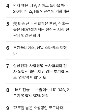
4
먼저 맺은 LTA, 손해로 돌아올까…
SK하이닉스, HBM 선점의 기회비용
5
美 비중 큰 두산밥캣은 부진, 신흥국
뚫은 HD건설기계는 선전… 시장 전
략에 엇갈린 희비
6
투썸플레이스, 정말 스타벅스 제쳤
나
7
삼성전자, 사업장별 노사협의회 전
사 통합… 과반 지위 잃은 초기업 노
조 '영향력 만회' 시도
8
UAE '천궁Ⅱ' 수출에… LIG D&A, 2
분기 영업익 30% 성장
9
23조원 남은 소상공인 코로나 대