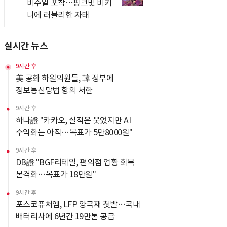
비주얼 포착…핑크빛 비키
니에 러블리한 자태
실시간 뉴스
9시간 후
美 공화 하원의원들, 韓 정부에
정보통신망법 항의 서한
9시간 후
하나證 "카카오, 실적은 웃었지만 AI
수익화는 아직…목표가 5만8000원"
9시간 후
DB證 "BGF리테일, 편의점 업황 회복
본격화…목표가 18만원"
9시간 후
포스코퓨처엠, LFP 양극재 첫발…국내
배터리사에 6년간 19만톤 공급