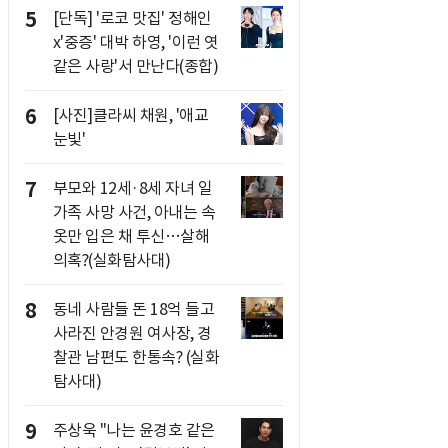
5
[단독] '로코 맛집' 정해인
x'중증' 대박 하영, '이런 엿
같은 사랑'서 만난다(종합)
6
[사진]클라씨 채원, '애교
눈빛'
7
부모와 12세·8세 자녀 일
가족 사망 사건, 아내는 속
옷만 입은 채 투신…살해
의혹?(실화탐사대)
8
동네 사람들 돈 18억 들고
사라진 안경원 여사장, 경
찰관 남편도 한통속? (실화
탐사대)
9
주상욱 "나는 윤경호 같은