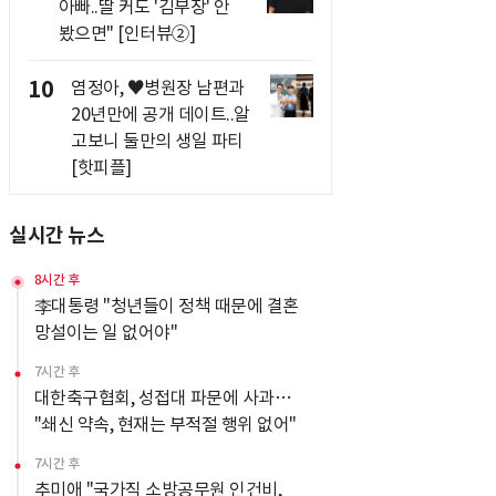
아빠..딸 커도 '김부장' 안
봤으면" [인터뷰②]
10
염정아, ♥병원장 남편과
20년만에 공개 데이트..알
고보니 둘만의 생일 파티
[핫피플]
실시간 뉴스
8시간 후
李대통령 "청년들이 정책 때문에 결혼
망설이는 일 없어야"
7시간 후
대한축구협회, 성접대 파문에 사과…
"쇄신 약속, 현재는 부적절 행위 없어"
7시간 후
추미애 "국가직 소방공무원 인건비,