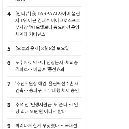
4
[인터뷰] 美 DARPA AI 사이버 챌린
지 1위 이끈 김태수 마이크로소프트
부사장 "AI 모델보다 중요한건 운영
체계와 거버넌스"
5
[오늘의 운세] 8월 8일 토요일
6
도수치료 막으니 신장분사·체외충
격파로… 비급여 '풍선효과'
7
'추진위원장 해임' 올림픽선수촌 재
건축… 송파구, 직무대행 체제 승인
8
추석 전 '민생지원금' 또 푼다…1인
당 최대 50만원 어디서 받나
9
박리다매 한계 부딪혔나… 국내선