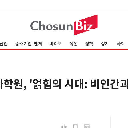
산업
중소기업·벤처
바이오
유통
정책
정치
사회
학원, '얽힘의 시대: 비인간