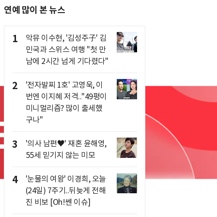
연예 많이 본 뉴스
1
악뮤 이수현, '김성주子' 김
민국과 스위스 여행 "첫 만
남에 2시간 넘게 기다렸다"
2
'전자발찌 1호' 고영욱, 이
번엔 이지혜 저격.."49평이
미니멀리즘? 많이 출세했
구나"
3
'의사 남편♥' 재혼 윤해영,
55세 믿기지 않는 미모
4
'눈물의 여왕' 이경희, 오늘
(24일) 7주기..뒤늦게 전해
진 비보 [Oh!쎈 이슈]