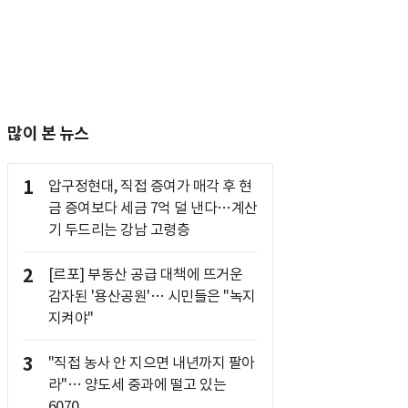
많이 본 뉴스
1
압구정현대, 직접 증여가 매각 후 현
금 증여보다 세금 7억 덜 낸다…계산
기 두드리는 강남 고령층
2
[르포] 부동산 공급 대책에 뜨거운
감자된 '용산공원'… 시민들은 "녹지
지켜야"
3
"직접 농사 안 지으면 내년까지 팔아
라"… 양도세 중과에 떨고 있는
6070