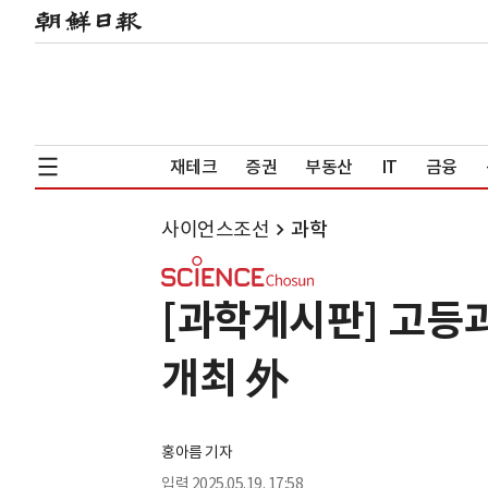
재테크
증권
부동산
IT
금융
사이언스조선
과학
[과학게시판] 고등과
개최 外
홍아름 기자
입력
2025.05.19. 17:58