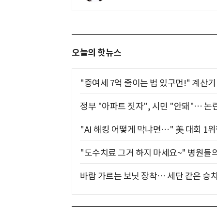
오늘의 핫뉴스
"증여세 7억 줄이는 법 있구먼!" 계산
정부 "아파트 짓자", 시민 "안돼"… 논란
"AI 해킹 어떻게 막냐면…" 美 대회 1
"도수치료 그거 하지 마세요~" 병원들
바람 가르는 보닛 장착… 세단 같은 승