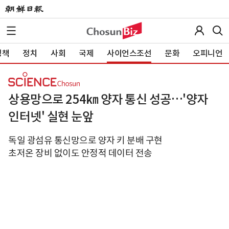
정책
정치
사회
국제
사이언스조선
문화
오피니언
상용망으로 254㎞ 양자 통신 성공…'양자
인터넷' 실현 눈앞
독일 광섬유 통신망으로 양자 키 분배 구현
초저온 장비 없이도 안정적 데이터 전송