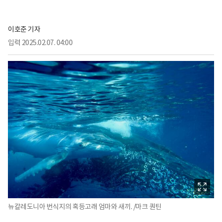
이호준 기자
입력
2025.02.07. 04:00
뉴칼레도니아 번식지의 혹등고래 엄마와 새끼. /마크 퀀틴