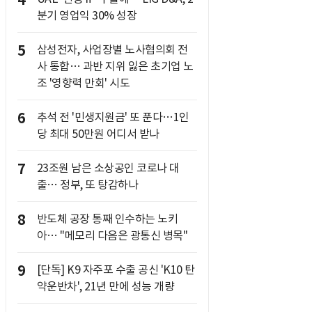
4
분기 영업익 30% 성장
5
삼성전자, 사업장별 노사협의회 전
사 통합… 과반 지위 잃은 초기업 노
조 '영향력 만회' 시도
6
추석 전 '민생지원금' 또 푼다…1인
당 최대 50만원 어디서 받나
7
23조원 남은 소상공인 코로나 대
출… 정부, 또 탕감하나
8
반도체 공장 통째 인수하는 노키
아… "메모리 다음은 광통신 병목"
9
[단독] K9 자주포 수출 공신 'K10 탄
약운반차', 21년 만에 성능 개량