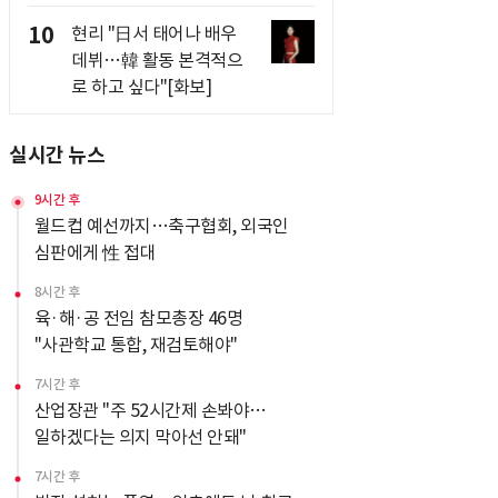
10
현리 "日서 태어나 배우
데뷔…韓 활동 본격적으
로 하고 싶다"[화보]
실시간 뉴스
9시간 후
월드컵 예선까지…축구협회, 외국인
심판에게 性 접대
8시간 후
육·해·공 전임 참모총장 46명
"사관학교 통합, 재검토해야"
7시간 후
산업장관 "주 52시간제 손봐야…
일하겠다는 의지 막아선 안돼"
7시간 후