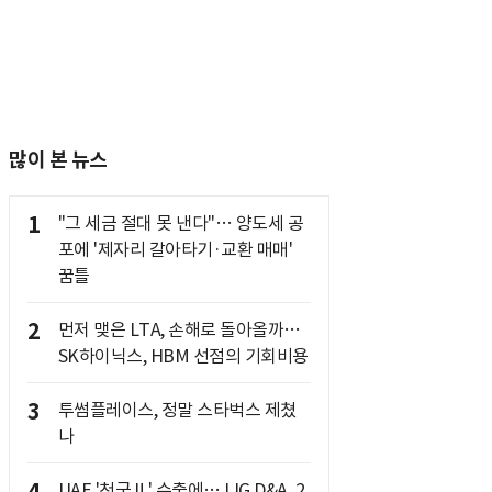
많이 본 뉴스
1
"그 세금 절대 못 낸다"… 양도세 공
포에 '제자리 갈아타기·교환 매매'
꿈틀
2
먼저 맺은 LTA, 손해로 돌아올까…
SK하이닉스, HBM 선점의 기회비용
3
투썸플레이스, 정말 스타벅스 제쳤
나
UAE '천궁Ⅱ' 수출에… LIG D&A, 2