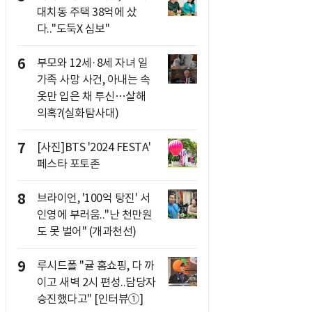
대치동 주택 38억에 샀
다.."도둑X 심보"
6
부모와 12세·8세 자녀 일
가족 사망 사건, 아내는 속
옷만 입은 채 투신…살해
의혹?(실화탐사대)
7
[사진]BTS '2024 FESTA'
페스타 포토존
8
브라이언, '100억 탕진' 서
인영에 부러움.."난 천만원
도 못 벌어" (개과천선)
9
루시드폴 "귤 홈쇼핑, 다 까
이고 새벽 2시 편성..담당자
승진했다고" [인터뷰①]