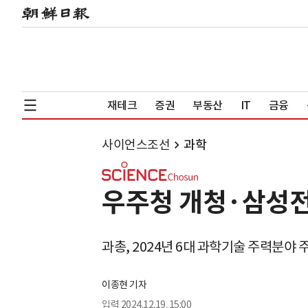
재테크
증권
부동산
IT
금융
사이언스조선
과학
우주청 개청·삼성전
과총, 2024년 6대 과학기술 주력분야 
이종현 기자
입력
2024.12.19. 15:00