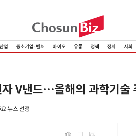
산업
중소기업·벤처
바이오
유통
정책
정치
사회
자 V낸드…올해의 과학기술 
주요 뉴스 선정