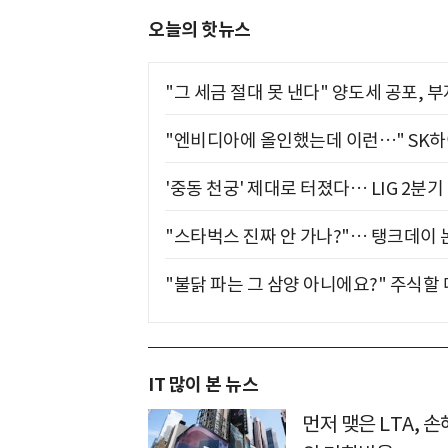
오늘의 핫뉴스
"그 세금 절대 못 낸다" 양도세 공포, 
"엔비디아에 올인했는데 이런…" SK
'중동 천궁' 제대로 터졌다… LIG 2분
"스타벅스 진짜 안 가나?"… 탱크데이 
"불닭 파는 그 삼양 아니에요?" 주식할
IT 많이 본 뉴스
먼저 맺은 LTA, 