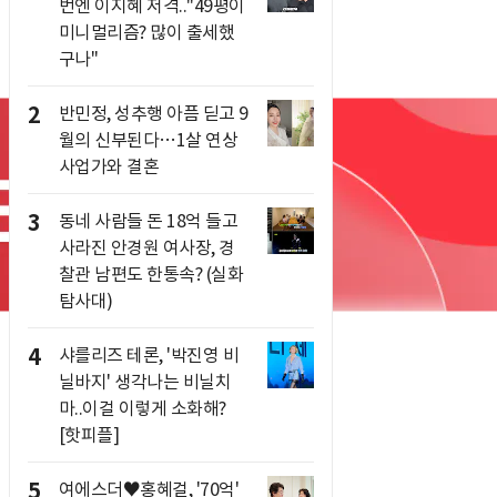
번엔 이지혜 저격.."49평이
미니멀리즘? 많이 출세했
구나"
2
반민정, 성추행 아픔 딛고 9
월의 신부된다…1살 연상
사업가와 결혼
3
동네 사람들 돈 18억 들고
사라진 안경원 여사장, 경
찰관 남편도 한통속? (실화
탐사대)
4
샤를리즈 테론, '박진영 비
닐바지' 생각나는 비닐치
마..이걸 이렇게 소화해?
[핫피플]
5
여에스더♥홍혜걸, '70억'