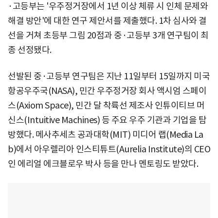
·고등부는 '우주정거장에서 1년 이상 체류 시 인체 문제와
해결 방안'에 대한 연구 제안서를 제출했다. 1차 심사와 결
선을 거쳐 초등부 그림 20점과 중·고등부 3개 연구팀이 최
종 선정됐다.
선발된 중·고등부 연구팀은 지난 11일부터 15일까지 미국
항공우주국(NASA), 민간 우주정거장 회사 액시엄 스페이
스(Axiom Space), 민간 달 착륙선 제조사 인튜이티브 머
신스(Intuitive Machines) 등 주요 우주 기관과 기업을 탐
방했다. 메사추세츠 공과대학(MIT) 미디어 랩(Media La
b)에서 아우렐리아 인스티튜트(Aurelia Institute)의 CEO
인 에리얼 에크블로우 박사 등을 만나 멘토링도 받았다.