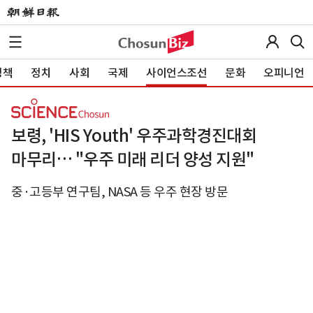
정책
정치
사회
국제
사이언스조선
문화
오피니언
보령, 'HIS Youth' 우주과학경진대회
마무리… "우주 미래 리더 양성 지원"
중·고등부 연구팀, NASA 등 우주 현장 방문