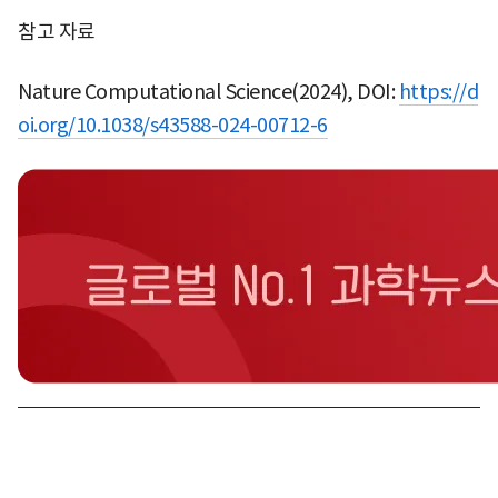
참고 자료
Nature Computational Science(2024), DOI:
https://d
oi.org/10.1038/s43588-024-00712-6