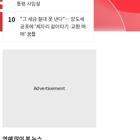
통령 사임설
10
"그 세금 절대 못 낸다"… 양도세
공포에 '제자리 갈아타기·교환 매
매' 꿈틀
연예 많이 본 뉴스