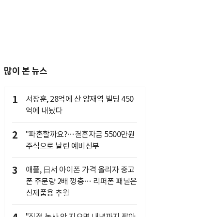
많이 본 뉴스
1
서장훈, 28억에 산 양재역 빌딩 450
억에 내놨다
2
"파혼할까요?…결혼자금 5500만원
주식으로 날린 예비신부
3
애플, 日서 아이폰 가격 올리자 중고
폰 주문량 2배 껑충… 리퍼폰 패널은
신제품용 추월
"직접 농사 안 지으면 내년까지 팔아