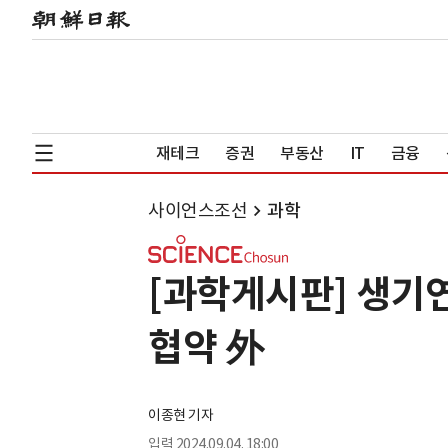
재테크
증권
부동산
IT
금융
사이언스조선
과학
[과학게시판] 생기
협약 外
이종현 기자
입력
2024.09.04. 18:00