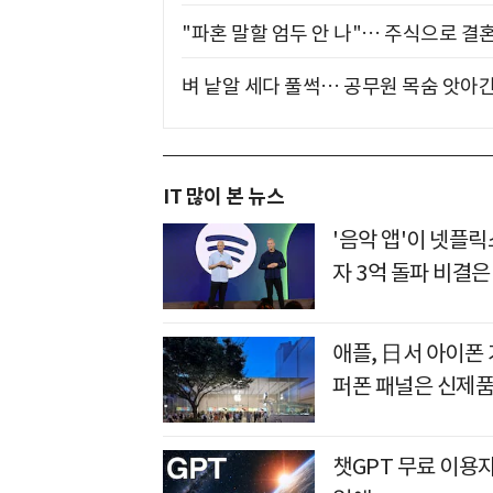
"파혼 말할 엄두 안 나"… 주식으로 결
벼 낱알 세다 풀썩… 공무원 목숨 앗아간
IT 많이 본 뉴스
'음악 앱'이 넷플
자 3억 돌파 비결은
애플, 日서 아이폰
퍼폰 패널은 신제품
챗GPT 무료 이용자