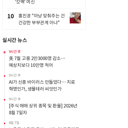
'갓벽' 여신
10
홍진경 "마냥 맞춰주는 건
건강한 부부관계 아냐"
실시간 뉴스
9시간 후
美 7월 고용 2만3000명 감소…
예상치보다 10만명 적어
9시간 후
AI가 신종 바이러스 만들었다… 치료
혁명인가, 생물테러 씨앗인가
9시간 후
[주식 매매 상위 종목 및 환율] 2026년
8월 7일자
8월 7일