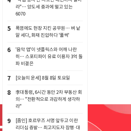
4
라"… 양도세 중과에 떨고 있는
6070
5
폭염에도 현장 지킨 공무원… 벼 낱
알 세다, 화재 진압하다 '풀썩'
6
'음악 앱'이 넷플릭스와 어깨 나란
히… 스포티파이 유료 이용자 3억 돌
파 비결은
7
[오늘의 운세] 8월 8일 토요일
8
李대통령, 6시간 동안 2차 부동산 회
의… "전환적으로 과감하게 생각하
라"
9
[줌인] 호르무즈 서명 앞두고 이란
리더십 증발… 최고지도자 잠행·대