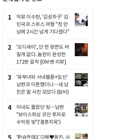
1
악뮤 이수현, '김성주子' 김
민국과 스위스 여행 "첫 만
남에 2시간 넘게 기다렸다"
2
'오디세이', 단 한 장면도 버
릴게 없다..놀란이 완성한
172분 걸작 [Oh!쎈 리뷰]
3
'유부녀와 사내불륜+임신'
남편과 이혼했더니…새 남
친은 딸 사진 모았다 (탐비)
4
아내도 몰랐던 빚…남편
"보이스피싱 코인 투자로
수억원 빚"('결혼지옥')
5
'환승연애3' 다혜♥동진, 사