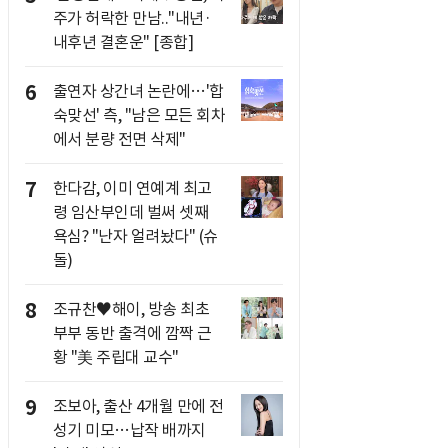
주가 허락한 만남.."내년·
내후년 결혼운" [종합]
6
출연자 상간녀 논란에…'합
숙맞선' 측, "남은 모든 회차
에서 분량 전면 삭제"
7
한다감, 이미 연예계 최고
령 임산부인데 벌써 셋째
욕심? "난자 얼려놨다" (슈
돌)
8
조규찬♥해이, 방송 최초
부부 동반 출격에 깜짝 근
황 "美 주립대 교수"
9
조보아, 출산 4개월 만에 전
성기 미모…납작 배까지