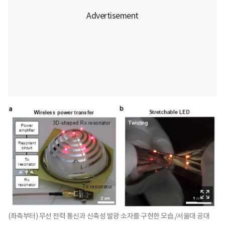
(좌측부터) 무선 전력 통신과 신축성 발광 소자를 구현한 모습./서울대 공대