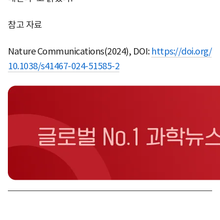
참고 자료
Nature Communications(2024), DOI:
https://doi.org/
10.1038/s41467-024-51585-2