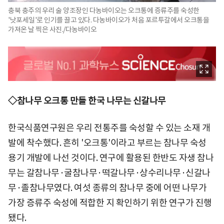
충북 충주의 우리 술 양조장인 다농바이오는 오크통에 증류주를 숙성한
'낫포세일'로 인기를 끌고 있다. 다농바이오가 처음 포르투갈에서 오크통을
가져온 날 찍은 사진./다농바이오
◇참나무 오크통 만들 한국 나무는 신갈나무
한국식품연구원은 우리 전통주를 숙성할 수 있는 소재 개
발에 착수했다. 흔히 '오크통'이라고 부르는 참나무 숙성
용기 개발에 나선 것이다. 연구에 활용된 한반도 자생 참나
무는 갈참나무·굴참나무·떡갈나무·상수리나무·신갈나
무·졸참나무였다. 여섯 종류의 참나무 중에 어떤 나무가
가장 증류주 숙성에 적합한 지 확인하기 위한 연구가 진행
됐다.