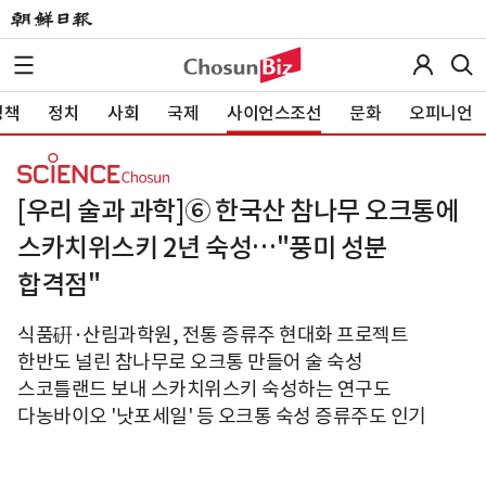
정책
정치
사회
국제
사이언스조선
문화
오피니언
[우리 술과 과학]⑥ 한국산 참나무 오크통에
스카치위스키 2년 숙성…"풍미 성분
합격점"
식품硏·산림과학원, 전통 증류주 현대화 프로젝트
한반도 널린 참나무로 오크통 만들어 술 숙성
스코틀랜드 보내 스카치위스키 숙성하는 연구도
다농바이오 '낫포세일' 등 오크통 숙성 증류주도 인기