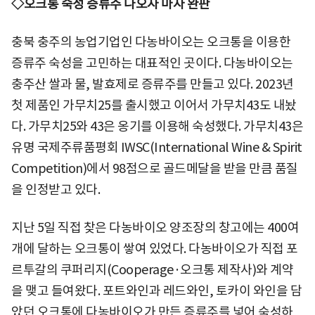
◇오크통 숙성 증류주 나오자 마자 완판
충북 충주의 농업기업인 다농바이오는 오크통을 이용한
증류주 숙성을 고민하는 대표적인 곳이다. 다농바이오는
충주산 쌀과 물, 발효제로 증류주를 만들고 있다. 2023년
첫 제품인 가무치25를 출시했고 이어서 가무치43도 내놨
다. 가무치25와 43은 옹기를 이용해 숙성했다. 가무치43은
유명 국제주류품평회 IWSC(International Wine & Spirit
Competition)에서 98점으로 골드메달을 받을 만큼 품질
을 인정받고 있다.
지난 5일 직접 찾은 다농바이오 양조장의 창고에는 400여
개에 달하는 오크통이 쌓여 있었다. 다농바이오가 직접 포
르투갈의 쿠퍼리지(Cooperage·오크통 제작사)와 계약
을 맺고 들여왔다. 포트와인과 레드와인, 토카이 와인을 담
았던 오크통에 다농바이오가 만든 증류주를 넣어 숙성하