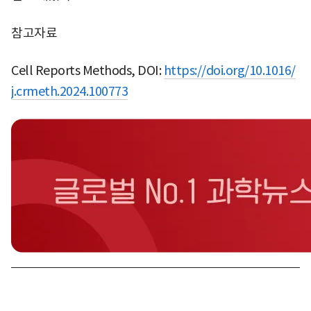
참고자료
Cell Reports Methods, DOI:
https://doi.org/10.1016/
j.crmeth.2024.100773