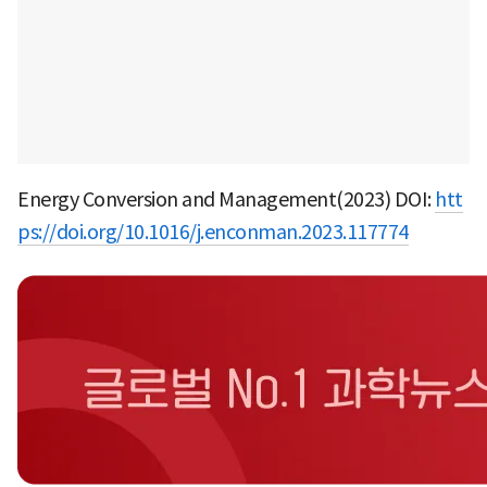
Energy Conversion and Management(2023) DOI:
htt
ps://doi.org/10.1016/j.enconman.2023.117774