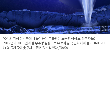
목성의 위성 유로파에서 물기둥이 분출되는 모습의 상상도. 과학자들은
2012년과 2016년 허블 우주망원경으로 유로파 남극 근처에서 높이 160~200
㎞의 물기둥이 솟구치는 장면을 포착했다./NASA