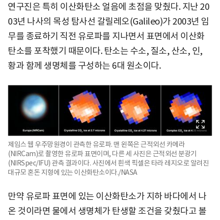
연구진은 특히 이산화탄소 얼음에 초점을 맞췄다. 지난 20
03년 나사의 목성 탐사선 갈릴레오(Galileo)가 2003년 임
무를 종료하기 직전 유로파를 지나면서 표면에서 이산화
탄소를 포착했기 때문이다. 탄소는 수소, 질소, 산소, 인,
황과 함께 생명체를 구성하는 6대 원소이다.
제임스 웹 우주망원경이 관측한 유로파. 맨 왼쪽은 근적외선 카메라
(NIRCam)로 촬영한 유로파 표면이며, 다른 세 사진은 근적외선 분광기
(NIRSpec/IFU) 관측 결과이다. 사진에서 흰색 픽셀은 타라 레지오로 알려진
대규모 혼돈 지형에 있는 이산화탄소이다./NASA
만약 유로파 표면에 있는 이산화탄소가 지하 바다에서 나
온 것이라면 물에서 생명체가 탄생할 조건을 갖췄다고 볼