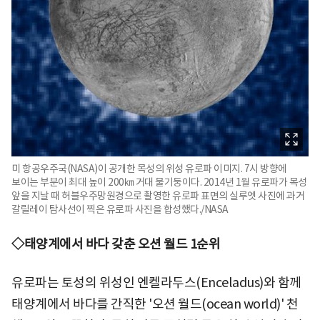
미 항공우주국(NASA)이 공개한 목성의 위성 유로파 이미지. 7시 방향에
보이는 부분이 최대 높이 200㎞ 거대 물기둥이다. 2014년 1월 유로파가 목성
앞을 지날 때 허블우주망원경으로 촬영한 유로파 표면의 실루엣 사진에 과거
갈릴레이 탐사선이 찍은 유로파 사진을 합성했다./NASA
◇태양계에서 바다 갖춘 오션 월드 1순위
유로파는 토성의 위성인 엔켈라두스(Enceladus)와 함께
태양계에서 바다를 간직한 '오션 월드(ocean world)' 천