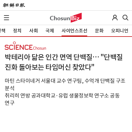
정책
정치
사회
국제
사이언스조선
문화
오피니언
박테리아 닮은 인간 면역 단백질… "단백질
진화 돌아보는 타임머신 찾았다"
마틴 스타이네거 서울대 교수 연구팀, 수억개 단백질 구조
분석
취리히 연방 공과대학교·유럽 생물정보학 연구소 공동
연구