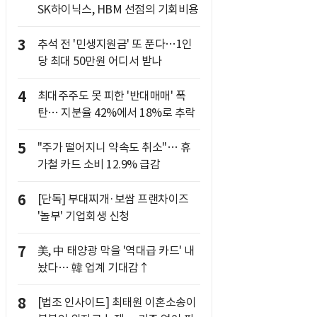
SK하이닉스, HBM 선점의 기회비용
3
추석 전 '민생지원금' 또 푼다…1인
당 최대 50만원 어디서 받나
4
최대주주도 못 피한 '반대매매' 폭
탄… 지분율 42%에서 18%로 추락
5
"주가 떨어지니 약속도 취소"… 휴
가철 카드 소비 12.9% 급감
6
[단독] 부대찌개·보쌈 프랜차이즈
'놀부' 기업회생 신청
7
美, 中 태양광 막을 '역대급 카드' 내
놨다… 韓 업계 기대감↑
8
[법조 인사이드] 최태원 이혼소송이