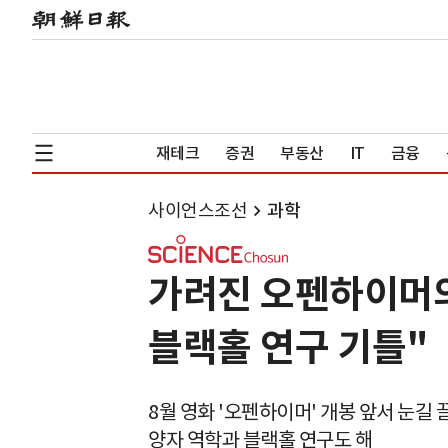
재테크
증권
부동산
IT
금융
사이언스조선
과학
가려진 오펜하이머의 
블랙홀 연구 기틀"
8월 영화 '오펜하이머' 개봉 앞서 눈길 
양자 역학과 블랙홀 연구도 해