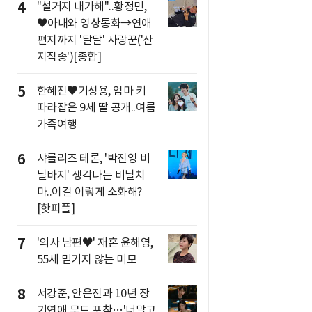
4
"설거지 내가해"..황정민,
♥아내와 영상통화→연애
편지까지 '달달' 사랑꾼('산
지직송')[종합]
5
한혜진♥기성용, 엄마 키
따라잡은 9세 딸 공개..여름
가족여행
6
샤를리즈 테론, '박진영 비
닐바지' 생각나는 비닐치
마..이걸 이렇게 소화해?
[핫피플]
7
'의사 남편♥' 재혼 윤해영,
55세 믿기지 않는 미모
8
서강준, 안은진과 10년 장
기연애 무드 포착…'너말고