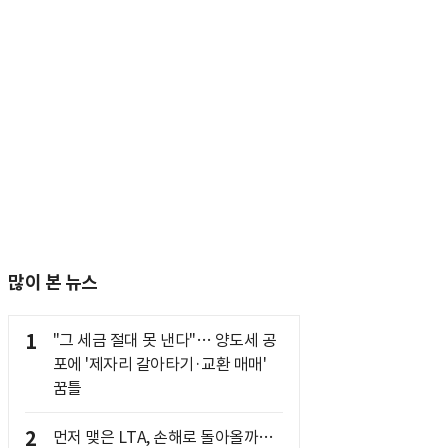
많이 본 뉴스
1
"그 세금 절대 못 낸다"… 양도세 공
포에 '제자리 갈아타기·교환 매매'
꿈틀
2
먼저 맺은 LTA, 손해로 돌아올까…