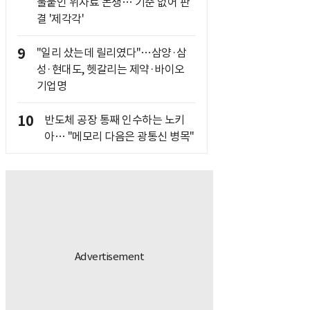
불붙인 위자료 논쟁… 기준 없어 판
결 '제각각'
9
"일리 샀는데 릴리였다"…삼양·삼
성·현대도, 헷갈리는 제약·바이오
기업명
10
반도체 공장 통째 인수하는 노키
아… "메모리 다음은 광통신 병목"