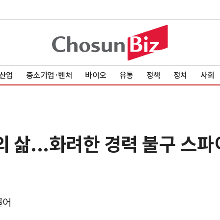
산업
중소기업·벤처
바이오
유통
정책
정치
사회
삶...화려한 경력 불구 스파
끌어