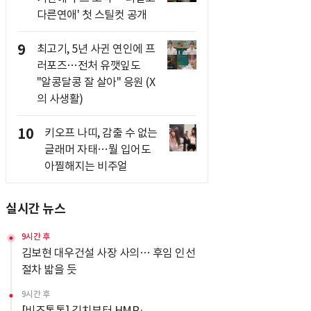
다른연애' 첫 스틸컷 공개
9
최고기, 5년 사귄 연인에 프
러포즈…전처 유깻잎도
"알콩달콩 잘 살아" 응원 (X
의 사생활)
10
키오프 나띠, 감출 수 없는
글래머 자태…뭘 입어도
아찔해지는 비주얼
실시간 뉴스
9시간 후
김보현 대우건설 사장 사의… 후임 인선
절차 밟을 듯
9시간 후
[비즈톡톡] 김치부터 HMR·