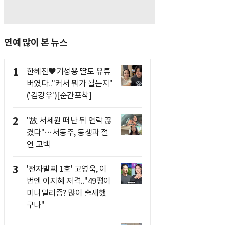
연예 많이 본 뉴스
1
한혜진♥기성용 딸도 유튜
버였다.."커서 뭐가 될는지"
('김강우')[순간포착]
2
"故 서세원 떠난 뒤 연락 끊
겼다"…서동주, 동생과 절
연 고백
3
'전자발찌 1호' 고영욱, 이
번엔 이지혜 저격.."49평이
미니멀리즘? 많이 출세했
구나"