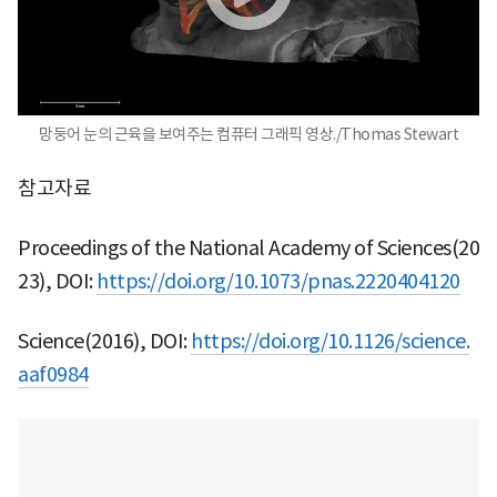
망둥어 눈의 근육을 보여주는 컴퓨터 그래픽 영상./Thomas Stewart
참고자료
Proceedings of the National Academy of Sciences(20
23), DOI:
https://doi.org/10.1073/pnas.2220404120
Science(2016), DOI:
https://doi.org/10.1126/science.
aaf0984