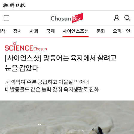
정책
정치
사회
국제
사이언스조선
문화
오피니언
[사이언스샷] 망둥어는 육지에서 살려고
눈을 감았다
눈 깜빡여 수분 공급하고 이물질 막아내
네발동물도 같은 능력 갖춰 육지생활로 진화