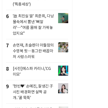
('특종세상')
6
'故 최진실 딸' 최준희, 다낭
물속에서 뽐낸 '뼈말
라'…"여름 몸매 잘 가꿔놓
았지요"
7
손연재, 초슬렌더 아들맘의
수영복 핏…동그란 배꼽마
저 사랑스러워
8
[사진]에스파 카리나,'CG
미모'
9
'현빈♥' 손예진, 잘생긴 子
사진 배경화면 살짝 공
개..'꿀 뚝뚝'