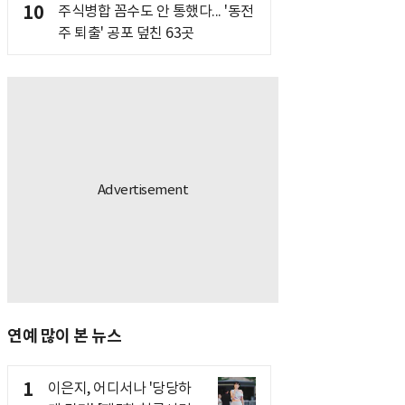
10
주식병합 꼼수도 안 통했다... '동전
주 퇴출' 공포 덮친 63곳
연예 많이 본 뉴스
1
이은지, 어디서나 '당당하