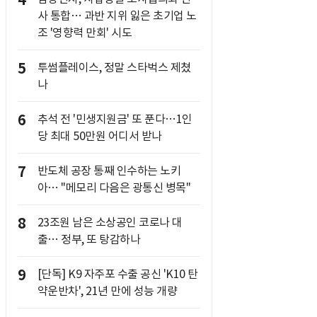
4
사 통합… 과반 지위 잃은 초기업 노
조 '영향력 만회' 시도
5
투썸플레이스, 정말 스타벅스 제쳤
나
6
추석 전 '민생지원금' 또 푼다…1인
당 최대 50만원 어디서 받나
7
반도체 공장 통째 인수하는 노키
아… "메모리 다음은 광통신 병목"
8
23조원 남은 소상공인 코로나 대
출… 정부, 또 탕감하나
9
[단독] K9 자주포 수출 공신 'K10 탄
약운반차', 21년 만에 성능 개량