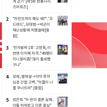
게 걷기' [제5회 청룡시리
즈어워즈]
2
"저런것까지 해도 돼?"..'코
드레드', 모태범→박군이
재난상황에 처했을때[종
합]
3
'전자발찌 1호' 고영욱, 이
번엔 이지혜 저격.."49평이
미니멀리즘? 많이 출세했
구나"
4
로제, 열애설→마약 루머
심경 간접 고백.."악플이 나
를 무너뜨려" [종합]
5
방은희 "두 번의 결혼 실패..
아들 허락받고 이혼 결심"