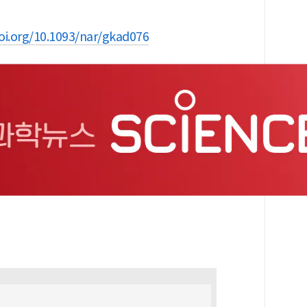
doi.org/10.1093/nar/gkad076