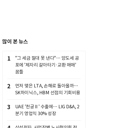
많이 본 뉴스
1
"그 세금 절대 못 낸다"… 양도세 공
포에 '제자리 갈아타기·교환 매매'
꿈틀
2
먼저 맺은 LTA, 손해로 돌아올까…
SK하이닉스, HBM 선점의 기회비용
3
UAE '천궁Ⅱ' 수출에… LIG D&A, 2
분기 영업익 30% 성장
삼성전자, 사업장별 노사협의회 전