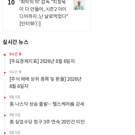
10
'최악의 악' 감독 "지창욱
이 다 만들어, 시즌2 아이
디어까지..난 날로먹었다"
[인터뷰①]
실시간 뉴스
5시간 후
[주요경제지표] 2026년 8월 6일자
5시간 후
[주식 매매 상위 종목 및 환율] 2026년
8월 6일자
8월 6일
美 나스닥 상승 출발…헬스케어株 강세
8월 6일
美 실업수당 청구 3주 연속 20만건 미만
8월 6일