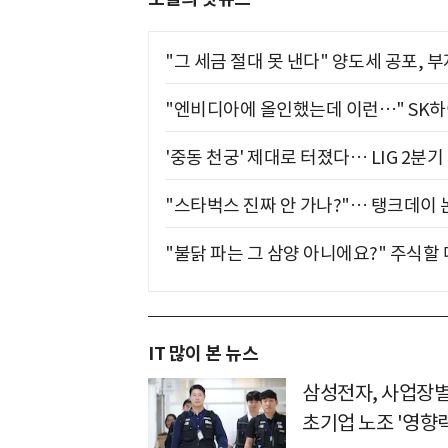
"그 세금 절대 못 낸다" 양도세 공포, 
"엔비디아에 올인했는데 이런…" SK
'중동 천궁' 제대로 터졌다… LIG 2분
"스타벅스 진짜 안 가나?"… 탱크데이 
"불닭 파는 그 삼양 아니에요?" 주식할
IT 많이 본 뉴스
삼성전자, 사업장별
초기업 노조 '영향력