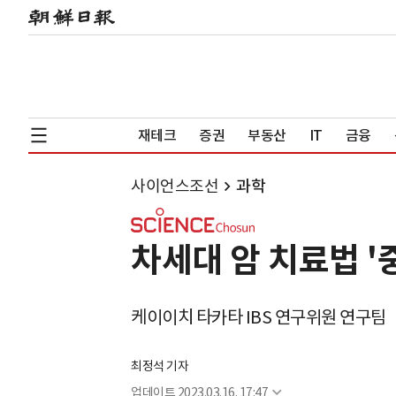
재테크
증권
부동산
IT
금융
사이언스조선
과학
차세대 암 치료법 '
케이이치 타카타 IBS 연구위원 연구팀
최정석 기자
업데이트
2023.03.16. 17:47