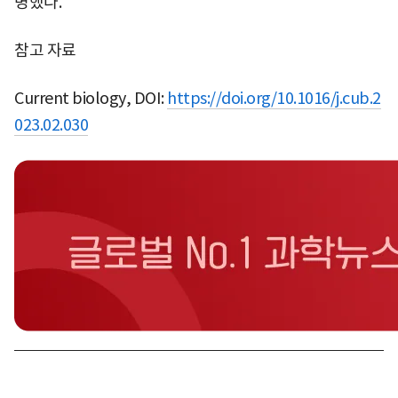
명했다.
참고 자료
Current biology, DOI:
https://doi.org/10.1016/j.cub.2
023.02.030