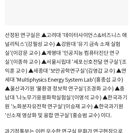
선정된 연구실은 ▲고려대 '데이터사이언스&비즈니스 애
널리틱스'(강필성 교수) ▲강원대 '유기 금속 소재 실험
실'(이강문 교수) ▲계명대 '인공지능 컴퓨터진단 연구
실'(이종하 교수) ▲서울시립대 '세포신호전달 연구실'(조
익훈 교수) ▲세종대 '보안공학연구실'(김영갑 교수) ▲연
세대 'Multiphysics Energy System Lab'(홍종섭 교수)
▲울산과기원 '물환경 정보학 연구실'(조경화 교수) ▲충
남대 '나노무기응용화학실험실'(이영석 교수) ▲한국과기
원 '노화분자유전학 연구실'(이승재 교수) ▲한국과기원
'신소재 영상화 및 융합 연구실'(홍승범 교수) 이다.
과기정통부는 이런 우수한 연구실 문화가 연구현장으로