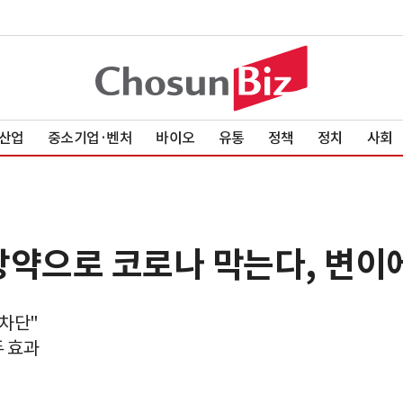
산업
중소기업·벤처
바이오
유통
정책
정치
사회
장약으로 코로나 막는다, 변이
 차단"
 효과