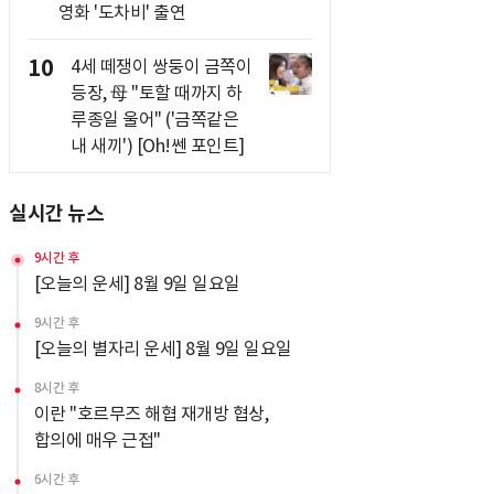
영화 '도차비' 출연
10
4세 떼쟁이 쌍둥이 금쪽이
등장, 母 "토할 때까지 하
루종일 울어" ('금쪽같은
내 새끼') [Oh!쎈 포인트]
실시간 뉴스
9시간 후
[오늘의 운세] 8월 9일 일요일
9시간 후
[오늘의 별자리 운세] 8월 9일 일요일
8시간 후
이란 "호르무즈 해협 재개방 협상,
합의에 매우 근접"
6시간 후