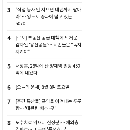
3
"직접 농사 안 지으면 내년까지 팔아
라"… 양도세 중과에 떨고 있는
6070
4
[르포] 부동산 공급 대책에 뜨거운
감자된 '용산공원'… 시민들은 "녹지
지켜야"
5
서장훈, 28억에 산 양재역 빌딩 450
억에 내놨다
6
[오늘의 운세] 8월 8일 토요일
7
[주간 특산물] 폭염을 이겨내는 푸릇
함… '대관령 배추·무'
8
도수치료 막으니 신장분사·체외충
격파로… 비급여 '풍선효과'