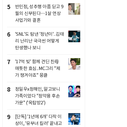
5
반민정, 성추행 아픔 딛고 9
월의 신부된다…1살 연상
사업가와 결혼
6
'SNL'도 탐낸 '정년이'..김태
리 난리난 국극씬 어떻게
탄생했나 보니
7
'17억 빚' 함께 견딘 친母
애틋한 효심..MC그리 "제
가 챙겨야죠" 뭉클
8
정일우x정해인, 알고보니
가족이었다 "정약용 후손
가문" ('옥탑방2')
9
[단독] '1년에 6개' 다작 이
상이, '유부녀 킬러' 끝내고