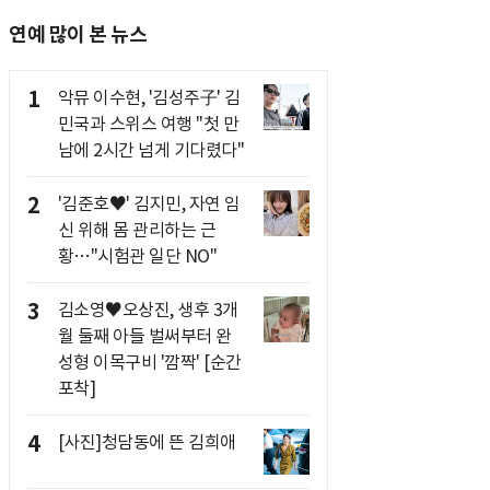
연예 많이 본 뉴스
1
악뮤 이수현, '김성주子' 김
민국과 스위스 여행 "첫 만
남에 2시간 넘게 기다렸다"
2
'김준호♥' 김지민, 자연 임
신 위해 몸 관리하는 근
황…"시험관 일단 NO"
3
김소영♥오상진, 생후 3개
월 둘째 아들 벌써부터 완
성형 이목구비 '깜짝' [순간
포착]
4
[사진]청담동에 뜬 김희애