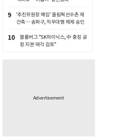
9
'추진위원장 해임' 올림픽선수촌 재
건축… 송파구, 직무대행 체제 승인
10
블룸버그 "SK하이닉스, 中 충칭 공
장 지분 매각 검토"