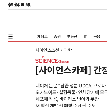
재테크
증권
부동산
IT
금융
사이언스조선
과학
[사이언스카페] 간
네이처 논문 "담즙 성분 UDCA, 코로나
오가노이드·실험동물·인체장기에 모두
세포에 작용, 바이러스 변이와 무관
새 백신 개발 전 예방 수단 될 수도