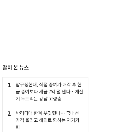
많이 본 뉴스
1
압구정현대, 직접 증여가 매각 후 현
금 증여보다 세금 7억 덜 낸다…계산
기 두드리는 강남 고령층
2
박리다매 한계 부딪혔나… 국내선
가격 올리고 해외로 향하는 저가커
피